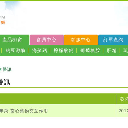
產品櫥窗
會員中心
客服中心
訂單查詢
納豆激酶
海藻鈣
檸檬酸鈣
葡萄糖胺
肝精
康警訊
警訊
題
發
年菜 當心藥物交互作用
201