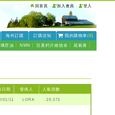
回首頁
加入會員
登入
海外訂購
訂購須知
我的購物車
(0)
琉璃苣油
NMN
兒童鈣片維他命
疏氣膏
佈日期
發佈人
人氣指數
2/01/11
LORA
29,373