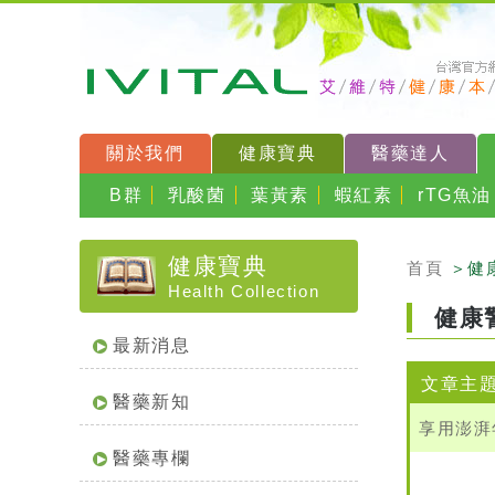
關於我們
健康寶典
醫藥達人
B群
乳酸菌
葉黃素
蝦紅素
rTG魚油
健康寶典
首頁
＞健
Health Collection
健康
最新消息
文章主
醫藥新知
享用澎湃
醫藥專欄