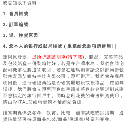
或告知以下資料：
1. 會員帳號
2. 訂單編號
3. 退、換貨原因
4. 您本人的銀行或郵局帳號 ( 退還給您款項所使用! )
連同原發票、
退換折讓證明單(請下載)
、贈品、完整商品
及包裝紙盒一併裝箱封好，若是在台灣本島，我們會請宅
配司機前往將退貨取回，若是在離島則需請您以郵局掛號
郵件寄回艾維特生技有限公司，即可辦理。我們會在商品
收回後，進行確認商品是否確實屬瑕疵或損壞品，確認無
誤後，我們將會立即辦理退款手續並將退款金額退刷或匯
至您指定的銀行帳戶中。同時您所花費的寄送郵資費用，
將由IVITAL艾維特健康本舖網站負擔。
鑑賞期係供您參考、觀賞、比較，但非試吃或試用期，退
貨時敬請保持原商品包裝/商品/保證書/發票的完整。