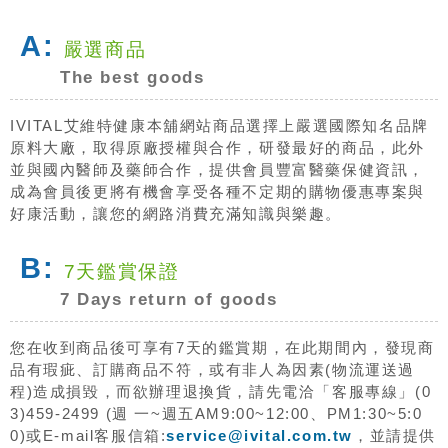
A:
嚴選商品
The best goods
IVITAL艾維特健康本舖網站商品選擇上嚴選國際知名品牌
原料大廠，取得原廠授權與合作，研發最好的商品，此外
並與國內醫師及藥師合作，提供會員豐富醫藥保健資訊，
成為會員後更將有機會享受各種不定期的購物優惠專案與
好康活動，讓您的網路消費充滿知識與樂趣。
B:
7天鑑賞保證
7 Days return of goods
您在收到商品後可享有7天的鑑賞期，在此期間內，發現商
品有瑕疵、訂購商品不符，或有非人為因素(物流運送過
程)造成損毀，而欲辦理退換貨，請先電洽「客服專線」(0
3)459-2499 (週 一~週五AM9:00~12:00、PM1:30~5:0
0)或E-mail客服信箱:
service@ivital.com.tw
，並請提供