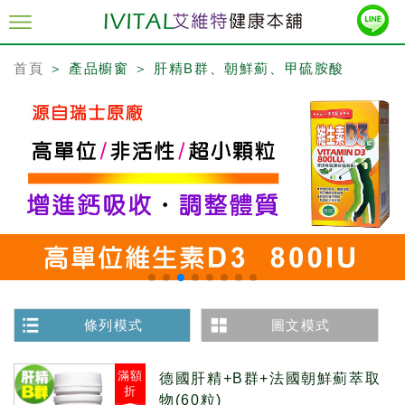
首頁
＞ 產品櫥窗 ＞ 肝精B群、朝鮮薊、甲硫胺酸
條列模式
圖文模式
滿額
德國肝精+B群+法國朝鮮薊萃取
折
物(60粒)