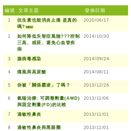
編號
文章主題
發佈日期
1
抗生素也能消炎止痛 是真的
2020/06/17
嗎?
2
如何降低失智症風險???控制
2014/10/30
三高、戒菸、避免心血管疾
病
3
腺病毒感染
2014/09/24
4
痛風與高尿酸
2014/08/11
5
你被「關係霸凌」了嗎？
2013/12/26
6
氣喘治療: 可調整劑量(AMD)
2013/11/06
與固定劑量(FD)的比較
7
過敏性鼻炎
2013/11/01
8
過敏性鼻炎與黑眼圈
2013/11/01