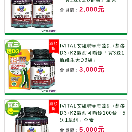
2,000元
會員價：
滿額
IVITAL艾維特®海藻鈣+蕎麥
折
D3+K2微甜可嚼錠「買3送1
瓶維生素D3組」
3,000元
會員價：
滿額
IVITAL艾維特®海藻鈣+蕎麥
折
D3+K2微甜可嚼錠100錠「5
送1瓶組」全素
5,000元
會員價：