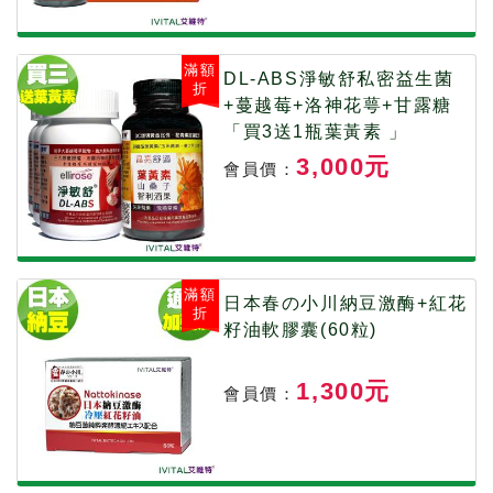
滿額
DL-ABS淨敏舒私密益生菌
折
+蔓越莓+洛神花萼+甘露糖
「買3送1瓶葉黃素 」
3,000元
會員價：
滿額
日本春の小川納豆激酶+紅花
折
籽油軟膠囊(60粒)
1,300元
會員價：