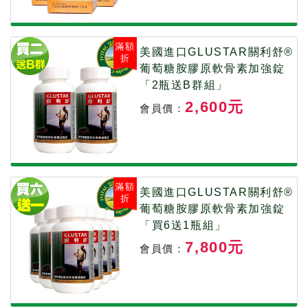
滿額
美國進口GLUSTAR關利舒®
折
葡萄糖胺膠原軟骨素加強錠
「2瓶送B群組」
2,600元
會員價：
滿額
美國進口GLUSTAR關利舒®
折
葡萄糖胺膠原軟骨素加強錠
「買6送1瓶組」
7,800元
會員價：