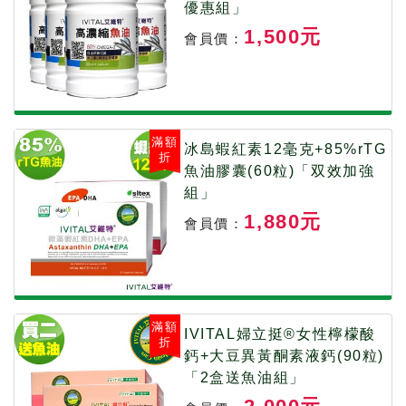
優惠組」
1,500元
會員價：
滿額
冰島蝦紅素12毫克+85%rTG
折
魚油膠囊(60粒)「双效加強
組」
1,880元
會員價：
滿額
IVITAL婦立挺®女性檸檬酸
折
鈣+大豆異黃酮素液鈣(90粒)
「2盒送魚油組」