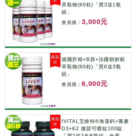
折
萃取物(60粒)「買3送1瓶
組」
3,000元
會員價：
滿額
德國肝精+B群+法國朝鮮薊
折
萃取物(60粒)「買6送3瓶
組」
6,000元
會員價：
滿額
IVITAL艾維特®海藻鈣+蕎麥
折
D3+K2 微甜可嚼錠100錠
「買2送2盒B群組」全素