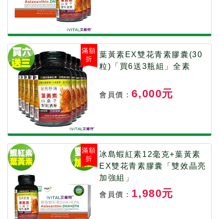
滿額
葉黃素EX雙花青素膠囊(30
折
粒)「買6送3瓶組」全素
6,000元
會員價：
滿額
冰島蝦紅素12毫克+葉黃素
折
EX雙花青素膠囊「雙效晶亮
加強組」
1,980元
會員價：