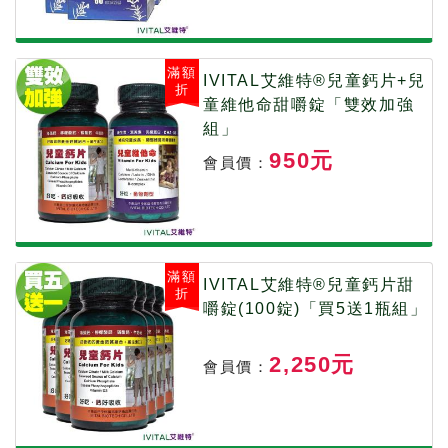
滿額
IVITAL艾維特®兒童鈣片+兒
折
童維他命甜嚼錠「雙效加強
組」
950元
會員價：
滿額
IVITAL艾維特®兒童鈣片甜
折
嚼錠(100錠)「買5送1瓶組」
2,250元
會員價：