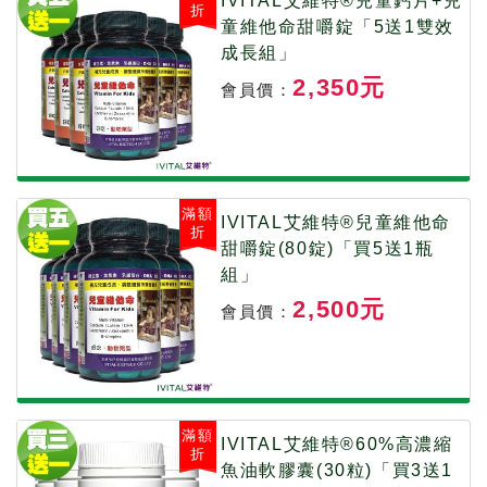
IVITAL艾維特®兒童鈣片+兒
折
童維他命甜嚼錠「5送1雙效
成長組」
2,350元
會員價：
滿額
IVITAL艾維特®兒童維他命
折
甜嚼錠(80錠)「買5送1瓶
組」
2,500元
會員價：
滿額
IVITAL艾維特®60%高濃縮
折
魚油軟膠囊(30粒)「買3送1