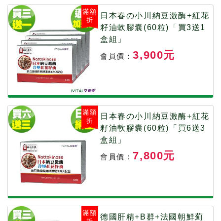
滿額
日本春の小川納豆激酶+紅花
折
籽油軟膠囊(60粒)「買3送1
盒組」
3,900元
會員價：
滿額
日本春の小川納豆激酶+紅花
折
籽油軟膠囊(60粒)「買6送3
盒組」
7,800元
會員價：
滿額
德國肝精+B群+法國朝鮮薊