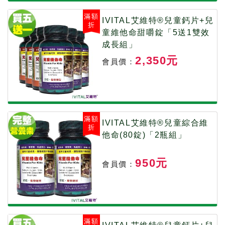
滿額
IVITAL艾維特®兒童鈣片+兒
折
童維他命甜嚼錠「5送1雙效
成長組」
2,350元
會員價：
滿額
IVITAL艾維特®兒童綜合維
折
他命(80錠)「2瓶組」
950元
會員價：
滿額