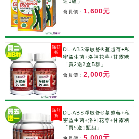
送1組」
1,600元
會員價：
滿額
DL-ABS淨敏舒®蔓越莓+私
折
密益生菌+洛神花萼+甘露糖
「買2送2盒B群」
2,000元
會員價：
滿額
DL-ABS淨敏舒®蔓越莓+私
折
密益生菌+洛神花萼+甘露糖
「買5送1瓶組」
5,000元
會員價：