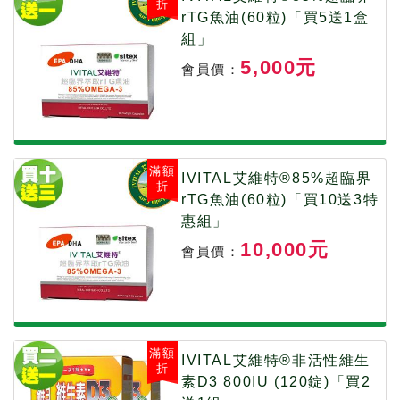
折
rTG魚油(60粒)「買5送1盒
組」
5,000元
會員價：
滿額
IVITAL艾維特®85%超臨界
折
rTG魚油(60粒)「買10送3特
惠組」
10,000元
會員價：
滿額
IVITAL艾維特®非活性維生
折
素D3 800IU (120錠)「買2