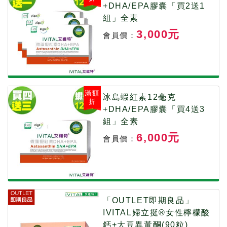
+DHA/EPA膠囊「買2送1
組」全素
3,000元
會員價：
滿額
冰島蝦紅素12毫克
折
+DHA/EPA膠囊「買4送3
組」全素
6,000元
會員價：
「OUTLET即期良品」
IVITAL婦立挺®女性檸檬酸
鈣+大豆異黃酮(90粒)