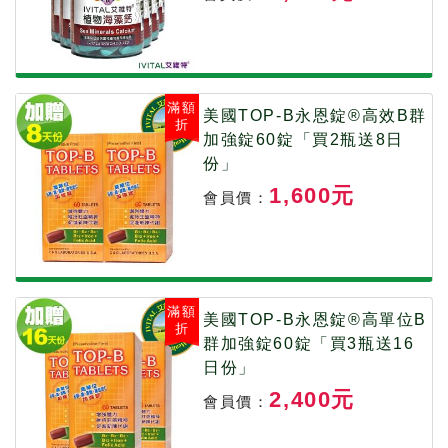
滿額
美國TOP-B永恩錠®高效B群
折
加強錠60錠「買2瓶送8日
份」
1,600元
會員價：
滿額
美國TOP-B永恩錠®高單位B
折
群加強錠60錠「買3瓶送16
日份」
2,400元
會員價：