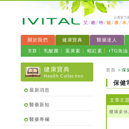
關於我們
健康寶典
醫藥達人
B群
乳酸菌
葉黃素
蝦紅素
rTG魚油
健康寶典
首頁
＞保
Health Collection
保健
最新消息
文章主
醫藥新知
腰痛多休
醫藥專欄