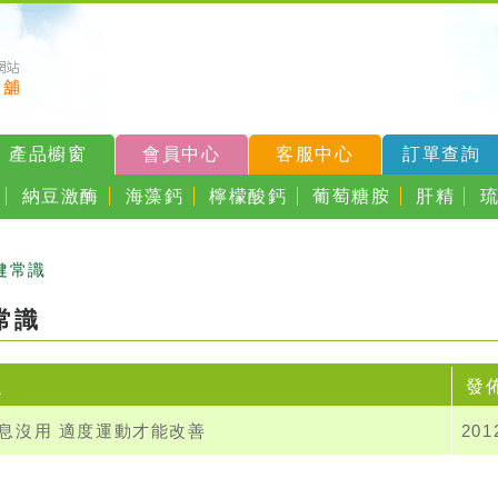
產品櫥窗
會員中心
客服中心
訂單查詢
納豆激酶
海藻鈣
檸檬酸鈣
葡萄糖胺
肝精
健常識
常識
題
發
息沒用 適度運動才能改善
201