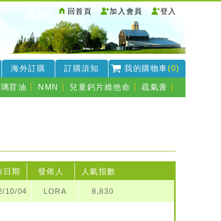
回首頁
加入會員
登入
海外訂購
訂購須知
我的購物車
(0)
琉璃苣油
NMN
兒童鈣片維他命
疏氣膏
佈日期
發佈人
人氣指數
2/10/04
LORA
8,830