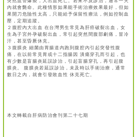
突然血管爆裂，大出血死亡。若來不及診治，通常一天
內就會斃命。此種情形如果能手術治療效果最好，但如
果開刀危險性太高，只能給予保留性療法，例如控制血
壓，定期追蹤。
２腹腔內大出血 在台灣男生常見為肝癌破裂出血，女
生為子宮外孕破裂出血，常引起突然間腹部劇痛，冒冷
汗，甚至昏厥休克。
３腹膜炎 細菌由胃腸道內跑到腹腔內引起突發性腹
痛，在以前常見胃或十二指腸因 潰瘍穿孔而引起，也
有少數是盲腸炎延誤診治，引起盲腸穿孔，再引起腹
膜炎。 腹膜炎若延誤診治，未及時以手術治療，通常
數日之內，就會引發敗血性 休克死亡。
本文轉載自肝病防治會刊第二十七期