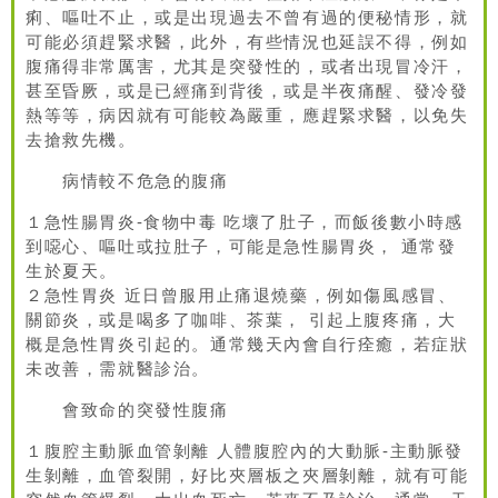
痢、嘔吐不止，或是出現過去不曾有過的便秘情形，就
可能必須趕緊求醫，此外，有些情況也延誤不得，例如
腹痛得非常厲害，尤其是突發性的，或者出現冒冷汗，
甚至昏厥，或是已經痛到背後，或是半夜痛醒、發冷發
熱等等，病因就有可能較為嚴重，應趕緊求醫，以免失
去搶救先機。
病情較不危急的腹痛
１急性腸胃炎-食物中毒 吃壞了肚子，而飯後數小時感
到噁心、嘔吐或拉肚子，可能是急性腸胃炎， 通常發
生於夏天。
２急性胃炎 近日曾服用止痛退燒藥，例如傷風感冒、
關節炎，或是喝多了咖啡、茶葉， 引起上腹疼痛，大
概是急性胃炎引起的。通常幾天內會自行痊癒，若症狀
未改善，需就醫診治。
會致命的突發性腹痛
１腹腔主動脈血管剝離 人體腹腔內的大動脈-主動脈發
生剝離，血管裂開，好比夾層板之夾層剝離，就有可能