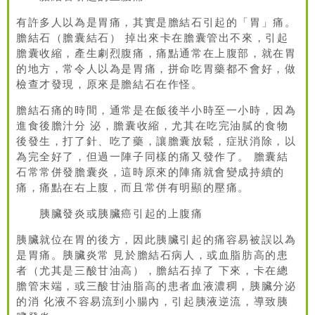
有許多人以為是胃痛，其實是膽結石引起的「胃」痛。
膽結石（膽囊結石） 掉出來卡在膽囊管出不來，引起
膽囊收縮，產生劇烈腹痛，痛點通常在上腹部，就在胃
的地方，常令人以為是胃痛，拼命吃胃藥都不會好，做
檢查才發現，原來是膽結石在作怪。
膽結石痛的時間，通常是在飯後半小時至一小時，因為
進食後膽汁分 泌，膽囊收縮，尤其在吃完油膩的食物
後發生，打了針、吃了藥，讓膽囊放鬆，症狀消除，以
為完全好了，但過一陣子同樣的痛又發作了。 膽囊結
石常常併發膽囊炎，這時原來的陣痛就會變成持續的
痛，痛點在右上腹，而且常併有明顯的壓痛。
胰臟發炎或胰臟癌引起的上腹痛
胰臟就位在胃的後方，因此胰臟引起的痛容易被誤以為
是胃痛。胰臟炎常 見於膽結石病人，或血脂肪高的患
者（尤其是三酸甘油高），膽結石掉了 下來，卡在總
膽管末端，或三酸甘油脂高的患者血液濃稠，胰臟分泌
的消 化液不容易流到小腸內，引起胰液逆流，導致胰