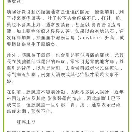
臟發炎。
胰臟發炎引起的腹痛通常是慢慢的開始，慢慢加劇，到
了後來疼痛厲害， 肚子按下去會疼痛不已，打針、吃
藥也不會馬上好，通常要禁食，甚至以 鼻胃管引流胃
液，加上藥物治療才慢慢改善。如果以前有膽結石，這
次疼痛加劇，抽血血中澱粉酉每（amylase）升高，就
要懷疑併發生了胰臟炎。
此外，胰臟長了癌症，也會引起類似胃痛的症狀，尤其
長在胰臟體部或尾部的癌症，常常引起胃的地方痛，甚
至引起背痛，以為是骨刺，去看骨科或尋求民俗療法，
等到病況加劇，例如人消瘦或其他症狀才發現大事不
妙。
在以前，胰臟癌不容易診斷，因此很多病人誤診，近年
來因超音波及其他 影像醫學的進步，因此診斷上已不
成問題。但胰臟癌一旦引起「胃」痛， 通常表示已經
癌症末期，預後不佳。
肝癌末期