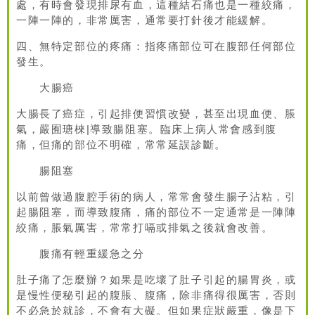
處，有時會發現排尿有血，這種結石痛也是一種絞痛，
一陣一陣的，非常厲害，通常要打針後才能緩解。
四、無特定部位的疼痛：指疼痛部位可在腹部任何部位
發生。
大腸癌
大腸長了癌症，引起排便習慣改變，甚至出現血便、脹
氣，嚴囿瑭棶|導致腸阻塞。臨床上病人常會感到腹
痛，但痛的部位不明確，常常延誤診斷。
腸阻塞
以前曾做過腹腔手術的病人，常常會發生腸子沾粘，引
起腸阻塞，而導致腹痛，痛的部位不一定通常是一陣陣
絞痛，脹氣厲害，常常打嗝或排氣之後就會改善。
腹痛有輕重緩急之分
肚子痛了怎麼辦？如果是吃壞了肚子引起的腸胃炎，或
是慢性便秘引起的腹脹、腹痛，除非痛得很厲害，否則
不必急於就診，不會有大礙。但如果症狀嚴重，像是下