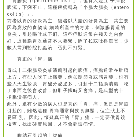
「胃腸炎（gastroenteritis）」，也有人是肚 子痛後
腹瀉，下痢不止，這種疾病稱為「小腸大腸炎（entero
colitis）」。
前者以胃的發炎為主，後者以大腸的發炎為主，其主要
因為腐敗的食物或 細菌所產生的毒素，刺激腸胃道的
發炎，引起嘔吐或下痢。這些症狀通常在幾天之內會
好，這種腸胃炎通常不大要緊，除了拉或吐得厲害，少
數人需到醫院打點滴，否則不打緊。
真正的「胃」痛
胃或十二指腸發炎或潰瘍引起的腹痛，痛點通常在肚臍
上方，有些人吃了止痛藥，例如關節炎或感冒藥，也有
些人天生緊張，胃酸分泌過多，引起十二指腸潰瘍，吃
了東西之後會改善，但肚子餓時又會痛，是典型的十二
指腸潰瘍病人。
此外，還有少數的病人也是真的「胃」痛，但是是胃癌
引起的，雖然這種 胃痛通常與飲食無關，但症狀上不
易區 別。因此，懷疑真正的「胃」痛，一定要做胃鏡
檢查，找出確實原因，才不會延誤病情。
膽結石引起的上腹痛