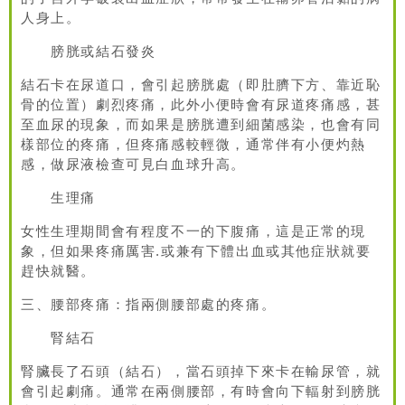
人身上。
膀胱或結石發炎
結石卡在尿道口，會引起膀胱處（即肚臍下方、靠近恥
骨的位置）劇烈疼痛，此外小便時會有尿道疼痛感，甚
至血尿的現象，而如果是膀胱遭到細菌感染，也會有同
樣部位的疼痛，但疼痛感較輕微，通常伴有小便灼熱
感，做尿液檢查可見白血球升高。
生理痛
女性生理期間會有程度不一的下腹痛，這是正常的現
象，但如果疼痛厲害.或兼有下體出血或其他症狀就要
趕快就醫。
三、腰部疼痛：指兩側腰部處的疼痛。
腎結石
腎臟長了石頭（結石），當石頭掉下來卡在輸尿管，就
會引起劇痛。通常在兩側腰部，有時會向下輻射到膀胱