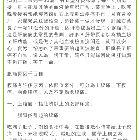
病例二：陳先生50歲，有Ｂ型肝炎帶原，每年公司體
檢，肝功能及其他的血液檢查都正常，某天晚上，吃完
晚餐後看報紙突然感到右上腹劇烈疼痛不已，且直冒冷
汗，家屬緊急送醫檢查，超音波一做才發現，肝臟右葉
長了一顆10公分的肝癌，因肝癌破裂出血而引起腹痛。
這是肝病病患常見的悲劇。許多Ｂ肝帶原者以為抽血驗
了肝功能，或是做了其他血液檢查沒問題，就可以安
心，實際上卻忽略了最重要的超音波檢查，肝臟長了肝
癌不自知，還以為一切正常。這些只能歸因於保肝知識
不夠正確，害了一命。
腹痛原因千百種
腹痛有許多原因，依部位來分，可分為上腹痛、下腹
痛、兩側腰痛，以及不定點處腹痛。
一、上腹痛：指肚臍以上的腹部疼痛。
腸胃炎引起的腹痛
吃壞了肚子，例如食物中毒，在飯後幾小時開始肚子絞
痛，接下來出現噁 心、嘔吐的症狀，醫學上稱之為