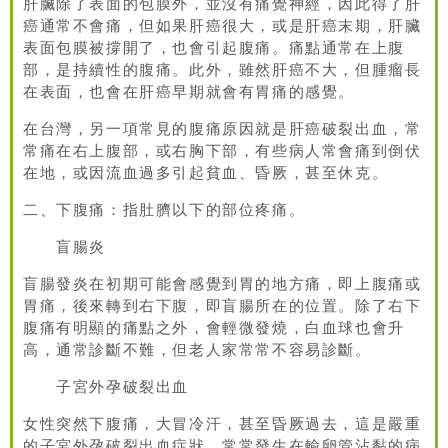
肝臟除了表面的包膜外，並沒有痛覺神經，因此得了肝
癌通常不會痛，但如果肝癌很大，或是肝癌末期，肝臟
表面包膜被撐開了，也會引起腹痛。痛點通常在上腹
部，是持續性的腹痛。此外，雖然肝癌不大，但腫瘤長
在表面，也會在肝癌早期就會有胃痛的感覺。
在台灣，另一項常見的腹痛原因就是肝癌破裂出血，常
常痛在右上腹部，或右胸下部，有些病人常會痛到倒伏
在地，或因流血過多引起貧血、昏厥，甚至休克。
二、下腹痛：指肚臍以下的部位疼痛。
盲腸炎
盲腸發炎在初期可能會感覺到胃的地方痛，即上腹痛或
胃痛，後來轉到右下腹，即盲腸所在的位置。除了右下
腹痛有明顯的痛點之外，會輕微發燒，白血球也會升
高，通常診斷不難，但老人家常常不容易診斷。
子宮外孕破裂出血
女性突然下腹痛，大冒冷汗，甚至昏厥過去，這是嚴重
的子宮外孕破裂出血症狀，常常發生在輸卵管沾黏的病