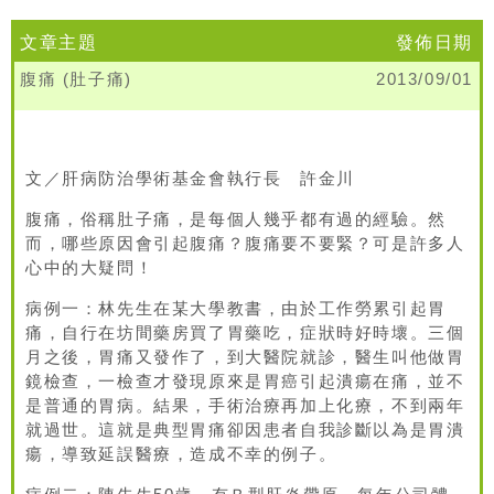
文章主題
發佈日期
腹痛 (肚子痛)
2013/09/01
文／肝病防治學術基金會執行長 許金川
腹痛，俗稱肚子痛，是每個人幾乎都有過的經驗。然
而，哪些原因會引起腹痛？腹痛要不要緊？可是許多人
心中的大疑問！
病例一：林先生在某大學教書，由於工作勞累引起胃
痛，自行在坊間藥房買了胃藥吃，症狀時好時壞。三個
月之後，胃痛又發作了，到大醫院就診，醫生叫他做胃
鏡檢查，一檢查才發現原來是胃癌引起潰瘍在痛，並不
是普通的胃病。結果，手術治療再加上化療，不到兩年
就過世。這就是典型胃痛卻因患者自我診斷以為是胃潰
瘍，導致延誤醫療，造成不幸的例子。