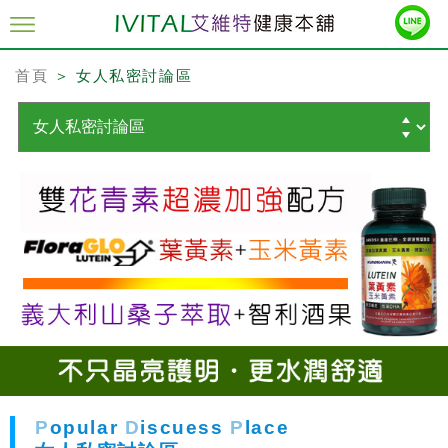
首頁
＞ 女人私密討論區
P
opular
D
iscuess
P
lace