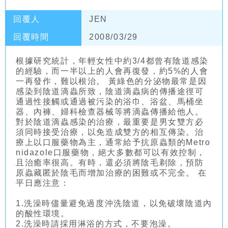
回覆人
JEN
回覆時間
2008/03/29
根據研究統計，年輕女性中約3/4都曾有陰道感染
的經驗，而一半以上的人會再復發，約5%的人會
一再發作，難以根治。 黃綠色的分泌物最常是因
感染到陰道滴蟲所致，陰道滴蟲病的傳播途徑可
通過性接觸或通過被污染的浴巾、浴盆、馬桶坐
器、內褲、婦科檢查器械等將滴蟲傳播給他人。
對於陰道滴蟲感染的治療，最重要是男女雙方必
須同時接受治療，以免造成雙方的相互傳染。治
療上以口服藥物為主，通常給予抗原蟲類的Metro
nidazole口服藥物，絕大多數都可以有效控制，
且治癒率很高。有時，還必須將陰毛剃除，預防
原蟲藏匿於陰毛而增加治療的困難或不完全。 在
平日應注意：
1.洗澡時儘量避免過度沖洗陰道，以免破壞陰道內
的酸性環境。
2.洗澡時請採用淋浴的方式，不要泡澡。