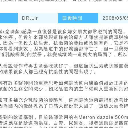
DR.Lin
回覆時間
2008/06/0
菌(念珠菌)感染一直復發是很多婦女朋友都常碰到的問題
來治療，但近年來卻發現這樣的治療方式雖然是最簡單與
，因為一但投與抗生素、抗黴菌的藥物或陰道塞劑，它是
妳會看到療效，因為陰道中的好壞菌都陣亡了，但一旦藥
陰道乳酸桿菌)的競爭，就變成壞菌一道獨大的局面了，所以
人會說發作時再去拿藥吃就好了，但這類抗生素或抗黴菌
的結果很多人都已經有抗藥性的問題出現了。
經有許多醫師開始重新思考如何讓陰道內酸鹼值趨於正常
壞菌的生存空間減少，如此陰道內的主宰權就又重新回到
常可多補充含乳酸菌的優酪乳，這是讓陰道菌叢得到改善比
因為國內的優酪乳為了口感大部份都太甜了，這樣反而會降
到的陰道塞劑，目前醫師常用的有Metronidazole 500mg 
者適應症是陰道滴蟲症、白帶、尿道炎。後者適應症是黴