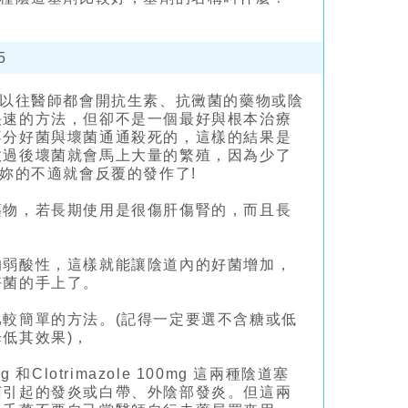
5
，以往醫師都會開抗生素、抗黴菌的藥物或陰
快速的方法，但卻不是一個最好與根本治療
不分好菌與壞菌通通殺死的，這樣的結果是
效過後壞菌就會馬上大量的繁殖，因為少了
妳的不適就會反覆的發作了!
藥物，若長期使用是很傷肝傷腎的，而且長
的弱酸性，這樣就能讓陰道內的好菌增加，
好菌的手上了。
較簡單的方法。(記得一定要選不含糖或低
低其效果)，
和Clotrimazole 100mg 這兩種陰道塞
菌引起的發炎或白帶、外陰部發炎。但這兩