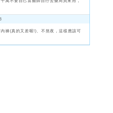
，千萬不要自己當醫師自行去藥局買來用，
3
內褲(真的又差喔!)、不熬夜，這樣應該可