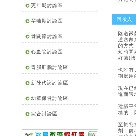
更年期討論區
回覆人
孕哺期討論區
陰道黴
骨關節討論區
道塞劑
的方式
心血管討論區
短時間
好菌(
胃腸肝膽討論區
也許有
期濫用
新陳代謝討論區
現在已
進而讓
幼童保健討論區
建議平
糖的，
綜合討論區
至於您提
劑，前