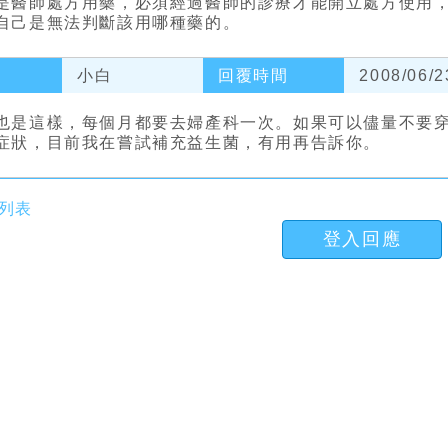
是醫師處方用藥，必須經過醫師的診療才能開立處方使用
自己是無法判斷該用哪種藥的。
小白
回覆時間
2008/06/2
也是這樣，每個月都要去婦產科一次。如果可以儘量不要穿
症狀，目前我在嘗試補充益生菌，有用再告訴你。
列表
登入回應