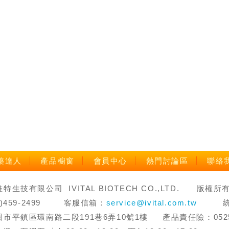
藥達人
產品櫥窗
會員中心
熱門討論區
聯絡
生技有限公司 IVITAL BIOTECH CO.,LTD. 版權所有 禁止轉
3)459-2499 客服信箱：
service@ivital.com.tw
統一編
市平鎮區環南路二段191巷6弄10號1樓 產品責任險：0525字