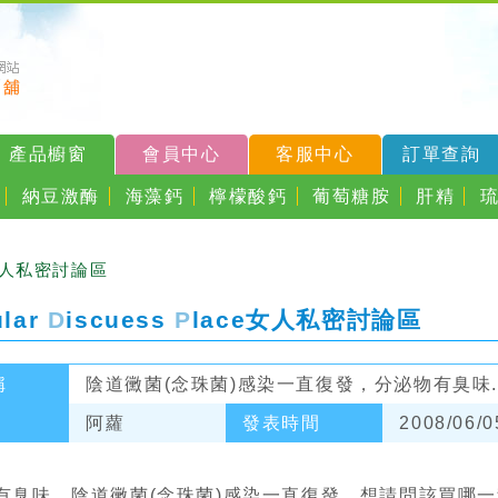
產品櫥窗
會員中心
客服中心
訂單查詢
納豆激酶
海藻鈣
檸檬酸鈣
葡萄糖胺
肝精
女人私密討論區
ular
D
iscuess
P
lace
女人私密討論區
稱
陰道黴菌(念珠菌)感染一直復發，分泌物有臭味..
阿蘿
發表時間
2008/06/0
有臭味，陰道黴菌(念珠菌)感染一直復發，想請問該買哪