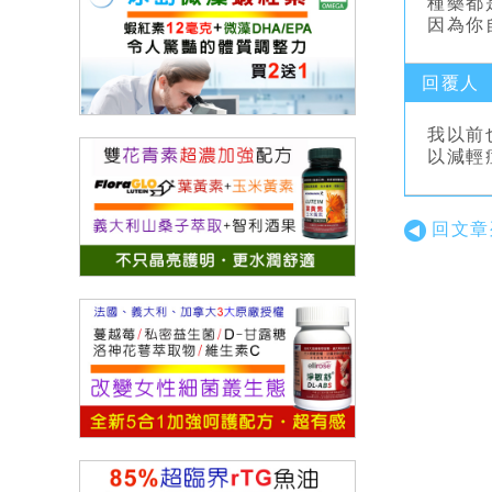
種藥都
因為你
回覆人
我以前
以減輕
回文章