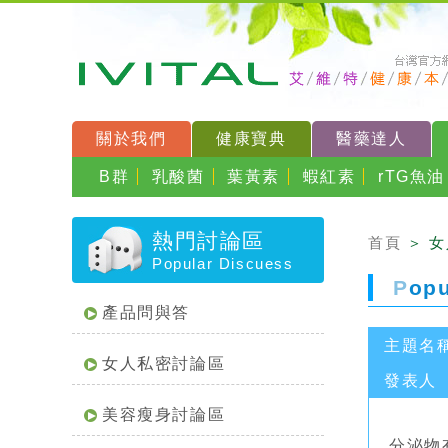
關於我們
健康寶典
醫藥達人
B群
乳酸菌
葉黃素
蝦紅素
rTG魚油
熱門討論區
首頁
＞ 
Popular Discuess
P
op
產品問與答
主題名
女人私密討論區
發表人
美容瘦身討論區
分泌物