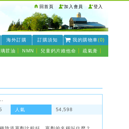
回首頁
加入會員
登入
海外訂購
訂購須知
我的購物車
(0)
琉璃苣油
NMN
兒童鈣片維他命
疏氣膏
.
5
人氣
54,598
一種陰道塞劑比較好，塞劑的名稱叫什麼？