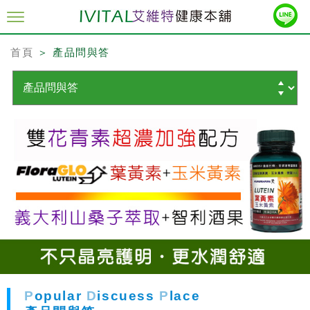
首頁
＞ 產品問與答
P
opular
D
iscuess
P
lace