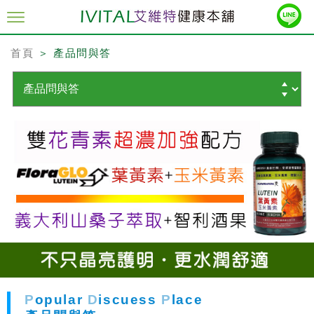
首頁
＞ 產品問與答
P
opular
D
iscuess
P
lace