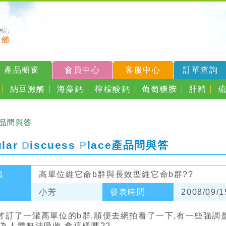
產品櫥窗
會員中心
客服中心
訂單查詢
納豆激酶
海藻鈣
檸檬酸鈣
葡萄糖胺
肝精
產品問與答
ular
D
iscuess
P
lace
產品問與答
稱
高單位維它命b群與長效型維它命b群??
小芳
發表時間
2008/09/1
才訂了一罐高單位的b群,順便去網拍看了一下,有一些強調
因為人體無法吸收,會這樣嗎??