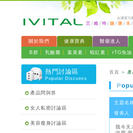
關於我們
健康寶典
醫藥達人
B群
乳酸菌
葉黃素
蝦紅素
rTG魚油
熱門討論區
首頁
＞ 
Popular Discuess
P
op
產品問與答
主題名
女人私密討論區
發表人
美容瘦身討論區
我今天
沒用,