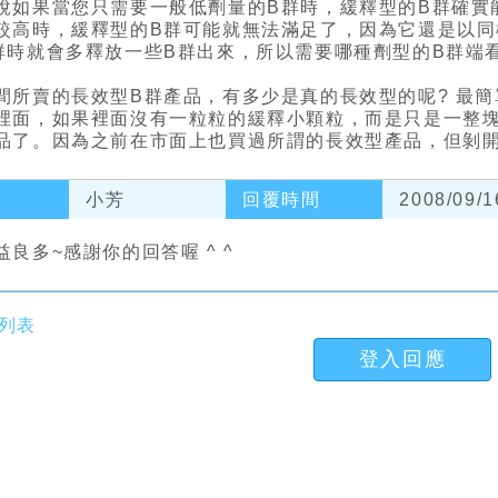
說如果當您只需要一般低劑量的B群時，緩釋型的B群確實
較高時，緩釋型的B群可能就無法滿足了，因為它還是以
群時就會多釋放一些B群出來，所以需要哪種劑型的B群端
間所賣的長效型B群產品，有多少是真的長效型的呢? 最
裡面，如果裡面沒有一粒粒的緩釋小顆粒，而是只是一整
品了。因為之前在市面上也買過所謂的長效型產品，但剝開錠
小芳
回覆時間
2008/09/1
益良多~感謝你的回答喔 ^ ^
列表
登入回應