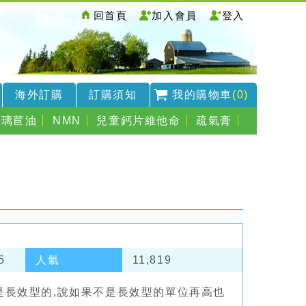
回首頁
加入會員
登入
海外訂購
訂購須知
我的購物車
(0)
琉璃苣油
NMN
兒童鈣片維他命
疏氣膏
5
人氣
11,819
是長效型的,說如果不是長效型的單位再高也