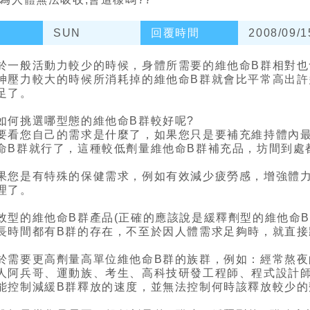
SUN
回覆時間
2008/09/1
於一般活動力較少的時候，身體所需要的維他命B群相對
神壓力較大的時候所消耗掉的維他命B群就會比平常高出許
足了。
如何挑選哪型態的維他命B群較好呢?
要看您自己的需求是什麼了，如果您只是要補充維持體內
命B群就行了，這種較低劑量維他命B群補充品，坊間到處
果您是有特殊的保健需求，例如有效減少疲勞感，增強體
理了。
效型的維他命B群產品(正確的應該說是緩釋劑型的維他命B
長時間都有B群的存在，不至於因人體需求足夠時，就直接
於需要更高劑量高單位維他命B群的族群，例如：經常熬
人阿兵哥、運動族、考生、高科技研發工程師、程式設計
能控制減緩B群釋放的速度，並無法控制何時該釋放較少