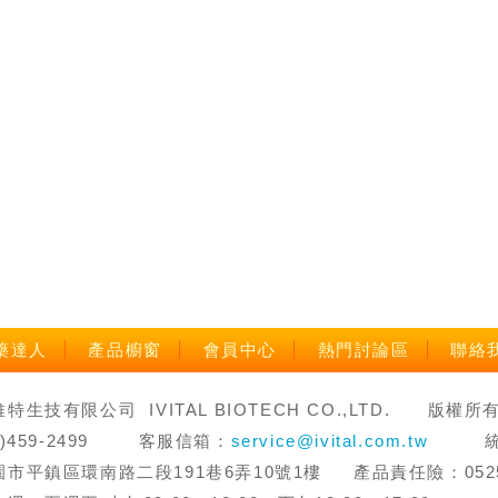
藥達人
產品櫥窗
會員中心
熱門討論區
聯絡
生技有限公司 IVITAL BIOTECH CO.,LTD. 版權所有 禁止轉
3)459-2499 客服信箱：
service@ivital.com.tw
統一編
市平鎮區環南路二段191巷6弄10號1樓 產品責任險：0525字