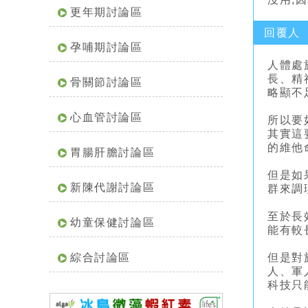
更年期討論區
回覆人
孕哺期討論區
人體處
長、精
骨關節討論區
略顯不
心血管討論區
所以要
其實這
的維他
胃腸肝膽討論區
但是如
新陳代謝討論區
群來調
至於長
幼童保健討論區
能有較
綜合討論區
但是對
人、軍
科技只