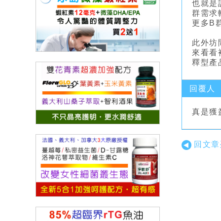
也就是
群需求
更多B
此外坊
來看看
釋型產
回覆人
真是獲
回文章