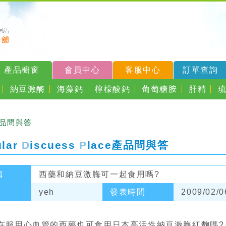
產品櫥窗
會員中心
客服中心
訂單查詢
納豆激酶
海藻鈣
檸檬酸鈣
葡萄糖胺
肝精
產品問與答
ular
D
iscuess
P
lace
產品問與答
稱
西藥和納豆激脢可一起食用嗎?
yeh
發表時間
2009/02/0
在服用心血管的西藥也可食用日本高活性納豆激脢紅麴嗎?