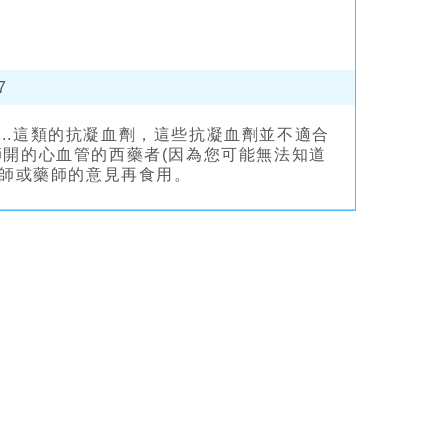
7
irin...這類的抗凝血劑，這些抗凝血劑並不適合
開的心血管的西藥者(因為您可能無法知道
醫師或藥師的意見再食用。