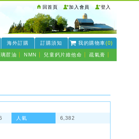
回首頁
加入會員
登入
海外訂購
訂購須知
我的購物車
(0)
琉璃苣油
NMN
兒童鈣片維他命
疏氣膏
6
人氣
6,382