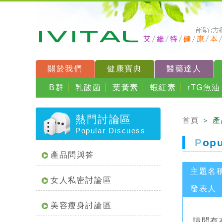
關於我們
健康寶典
醫藥達人
B群
乳酸菌
葉黃素
蝦紅素
rTG魚油
熱門討論區
首頁
＞ 
Popular Discuess
P
op
產品問與答
主題名
女人私密討論區
發表人
美容瘦身討論區
請問有