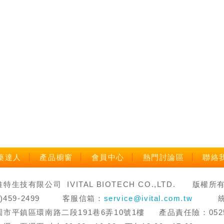
藥達人
產品櫥窗
會員中心
熱門討論區
聯絡
生技有限公司 IVITAL BIOTECH CO.,LTD. 版權所有 禁止轉
3)459-2499 客服信箱：
service@ivital.com.tw
統一編
市平鎮區環南路二段191巷6弄10號1樓 產品責任險：0525字