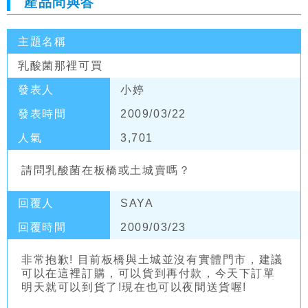
產品問與答
主題名稱
乳酸菌那裡可買
發表人
小婷
發表時間
2009/03/22
人氣
3,701
請問乳酸菌在板橋或土城賣嗎？
回覆人
SAYA
回覆時間
2009/03/23
非常抱歉! 目前板橋與土城並沒有實體門市，建議
可以在這裡訂購，可以貨到再付款，今天下訂單
明天就可以到貨了!現在也可以夜間送貨喔!