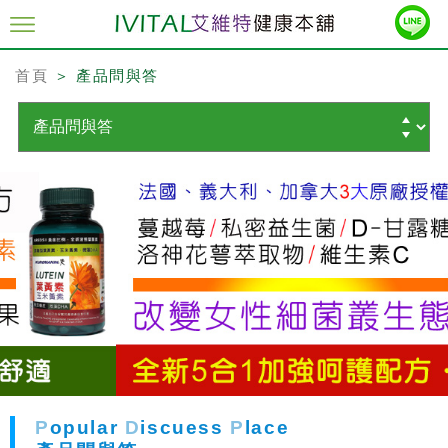
首頁
＞ 產品問與答
P
opular
D
iscuess
P
lace