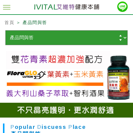
首頁
＞ 產品問與答
P
opular
D
iscuess
P
lace