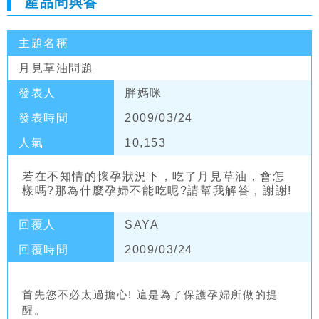
產品問與答
主題名稱
月見草油問題
發表人
胖媽咪
發表時間
2009/03/24
人氣
10,153
若在不知情的懷孕狀況下，吃了月見草油，會怎
樣嗎?那為什麼孕婦不能吃呢?請幫我解答，謝謝!
回覆人
SAYA
回覆時間
2009/03/24
首先您不必太過擔心! 這是為了保護孕婦所做的提
醒。