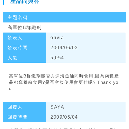
產品問與答
主題名稱
高單位B群鐵劑
發表人
olivia
發表時間
2009/06/03
人氣
5,054
高單位B群鐵劑能否與深海魚油同時食用,因為兩種產
品都寫餐前食用?是否空腹使用會更佳呢? Thank yo
u
回覆人
SAYA
回覆時間
2009/06/04