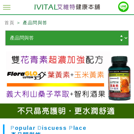
首頁
＞ 產品問與答
P
opular
D
iscuess
P
lace