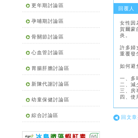
更年期討論區
回覆人
孕哺期討論區
女性因
賀爾蒙
炎。
骨關節討論區
許多婦
心血管討論區
重覆發
如何避
胃腸肝膽討論區
一、多
新陳代謝討論區
二、減
三、房
四、使
幼童保健討論區
綜合討論區
回文章