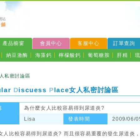
產品櫥窗
會員中心
客服中心
訂單查詢
納豆激酶
海藻鈣
檸檬酸鈣
葡萄糖胺
肝精
女人私密討論區
ular
D
iscuess
P
lace
女人私密討論區
稱
為什麼女人比較容易得到尿道炎?
Lisa
發表時間
2009/06/0
女人比較容易得到尿道炎? 而且很容易重覆的發生尿道炎