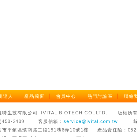
藥達人
產品櫥窗
會員中心
熱門討論區
聯絡
生技有限公司 IVITAL BIOTECH CO.,LTD. 版權所有 禁止轉
3)459-2499 客服信箱：
service@ivital.com.tw
統一編
市平鎮區環南路二段191巷6弄10號1樓 產品責任險：0525字