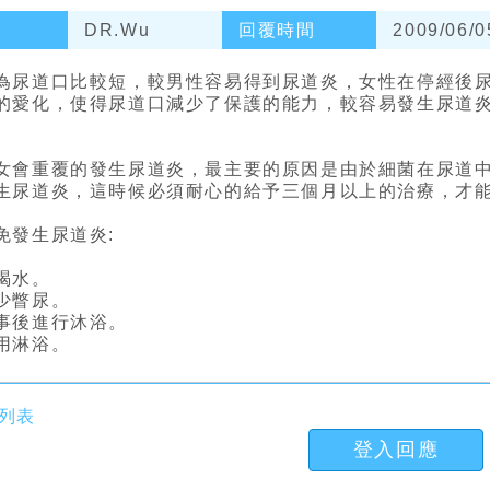
DR.Wu
回覆時間
2009/06/0
為尿道口比較短，較男性容易得到尿道炎，女性在停經後
的愛化，使得尿道口減少了保護的能力，較容易發生尿道
女會重覆的發生尿道炎，最主要的原因是由於細菌在尿道
生尿道炎，這時候必須耐心的給予三個月以上的治療，才
免發生尿道炎:
喝水。
少瞥尿。
事後進行沐浴。
用淋浴。
列表
登入回應