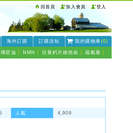
回首頁
加入會員
登入
海外訂購
訂購須知
我的購物車
(0)
琉璃苣油
NMN
兒童鈣片維他命
疏氣膏
5
人氣
4,909
，