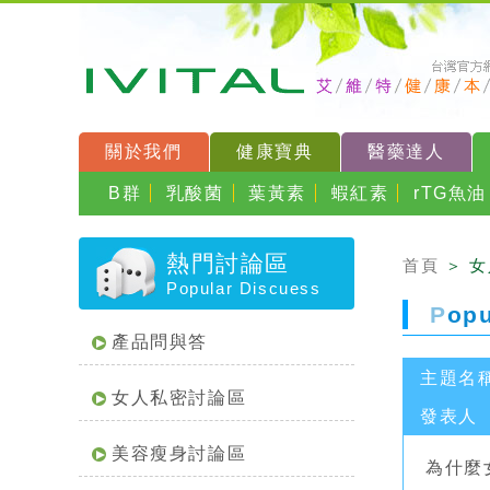
關於我們
健康寶典
醫藥達人
B群
乳酸菌
葉黃素
蝦紅素
rTG魚油
熱門討論區
首頁
＞ 
Popular Discuess
P
op
產品問與答
主題名
女人私密討論區
發表人
美容瘦身討論區
為什麼