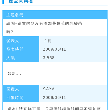
產品問與答
主題名稱
請問~還買的到沒有添加蔓越莓的乳酸菌
嗎?
發表人
ㄚ莉
發表時間
2009/06/11
人氣
3,568
如題....
回覆人
SAYA
回覆時間
2009/06/11
還有! 請直接下單，只要備註欄位註明要不添加蔓