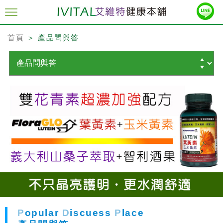
首頁
＞ 產品問與答
P
opular
D
iscuess
P
lace