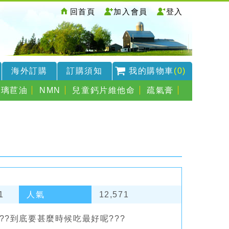
回首頁
加入會員
登入
海外訂購
訂購須知
我的購物車
(0)
琉璃苣油
NMN
兒童鈣片維他命
疏氣膏
1
人氣
12,571
??到底要甚麼時候吃最好呢???