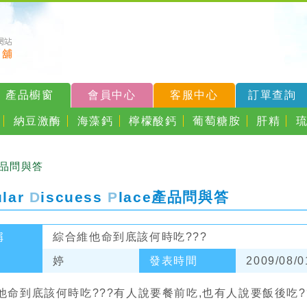
產品櫥窗
會員中心
客服中心
訂單查詢
納豆激酶
海藻鈣
檸檬酸鈣
葡萄糖胺
肝精
產品問與答
ular
D
iscuess
P
lace
產品問與答
稱
綜合維他命到底該何時吃???
婷
發表時間
2009/08/0
他命到底該何時吃???有人說要餐前吃,也有人說要飯後吃?