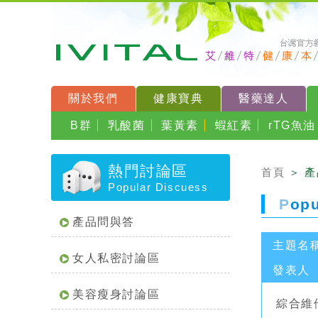
關於我們
健康寶典
醫藥達人
B群
乳酸菌
葉黃素
蝦紅素
rTG魚油
熱門討論區
首頁
＞ 
Popular Discuess
P
op
產品問與答
主題名
女人私密討論區
發表人
美容瘦身討論區
綜合維