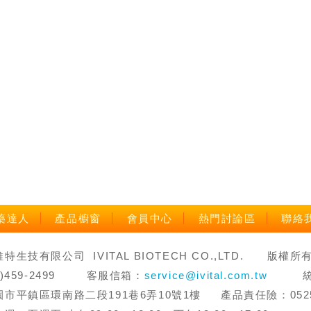
藥達人
產品櫥窗
會員中心
熱門討論區
聯絡
生技有限公司 IVITAL BIOTECH CO.,LTD. 版權所有 禁止轉
3)459-2499 客服信箱：
service@ivital.com.tw
統一編
市平鎮區環南路二段191巷6弄10號1樓 產品責任險：0525字