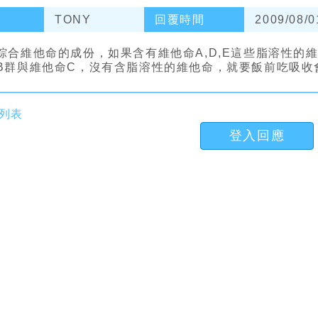
TONY
回覆時間
2009/08/0
綜合維他命的成份，如果含有維他命A,D,E這些脂溶性的
B群與維他命C，沒有含脂溶性的維他命，就要飯前吃吸收
列表
登入回應