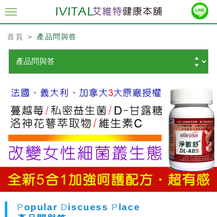
首頁
＞ 產品問與答
P
opular
D
iscuess
P
lace