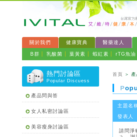
關於我們
健康寶典
醫藥達人
B群
乳酸菌
葉黃素
蝦紅素
rTG魚油
熱門討論區
首頁
＞ 
Popular Discuess
P
op
產品問與答
主題名
女人私密討論區
發表人
美容瘦身討論區
請問淨
ㄋ---