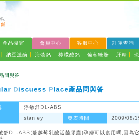
產品櫥窗
會員中心
客服中心
訂單查詢
納豆激酶
海藻鈣
檸檬酸鈣
葡萄糖胺
肝精
產品問與答
ular
D
iscuess
P
lace
產品問與答
稱
淨敏舒DL-ABS
stanley
發表時間
2009/08/1
敏舒DL-ABS(蔓越莓乳酸活菌膠囊)孕婦可以食用嗎,因
謝謝