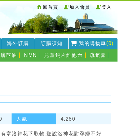
回首頁
加入會員
登入
海外訂購
訂購須知
我的購物車
(0)
琉璃苣油
NMN
兒童鈣片維他命
疏氣膏
9
人氣
4,280
為它有寒洛神花萃取物,聽說洛神花對孕婦不好