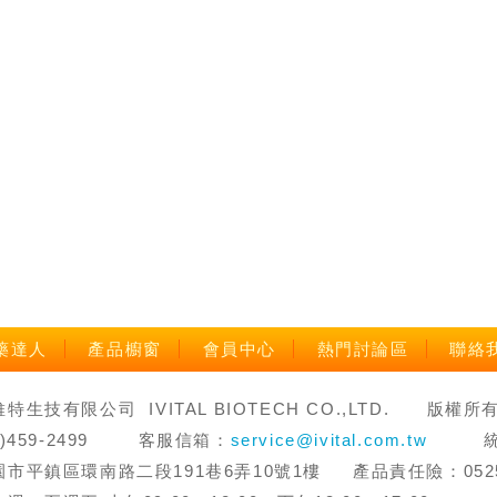
藥達人
產品櫥窗
會員中心
熱門討論區
聯絡
生技有限公司 IVITAL BIOTECH CO.,LTD. 版權所有 禁止轉
3)459-2499 客服信箱：
service@ivital.com.tw
統一編
市平鎮區環南路二段191巷6弄10號1樓 產品責任險：0525字