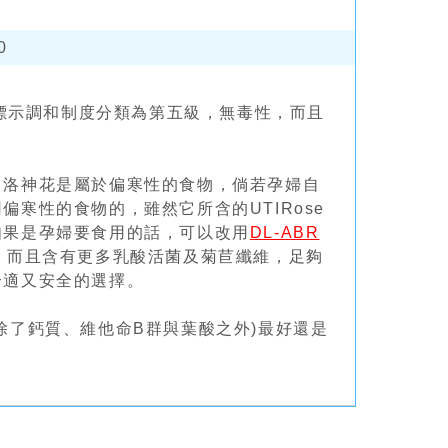
0
及標示調和制度分類為第五級，無毒性，而且
，洛神花是屬於偏寒性的食物，倘若孕婦自
寒性的食物的，雖然它所含的UTIRose
如果是孕婦要食用的話，可以改用
DL-ABR
，而且含有更多乳酸活菌及菊苣纖維，足夠
合適又安全的選擇。
除了鈣質、維他命B群與葉酸之外)最好還是