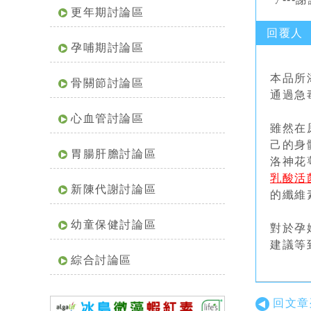
更年期討論區
回覆人
孕哺期討論區
本品所
骨關節討論區
通過急
心血管討論區
雖然在
己的身
胃腸肝膽討論區
洛神花
乳酸活
新陳代謝討論區
的纖維
幼童保健討論區
對於孕
建議等
綜合討論區
回文章