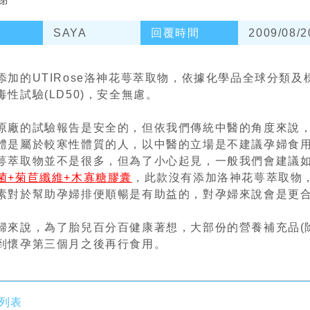
SAYA
回覆時間
2009/08/2
添加的UTIRose洛神花萼萃取物，依據化學品全球分類
毒性試驗(LD50)，安全無慮。
原廠的試驗報告是安全的，但依我們傳統中醫的角度來說
體是屬於較寒性體質的人，以中醫的立場是不建議孕婦食用偏
萼萃取物並不是很多，但為了小心起見，一般我們會建議
菌+菊苣纖維+木寡糖膠囊
，此款沒有添加洛神花萼萃取物
素對於幫助孕婦排便順暢是有助益的，對孕婦來說會是更
婦來說，為了胎兒百分百健康著想，大部份的營養補充品(
到懷孕第三個月之後再行食用。
列表