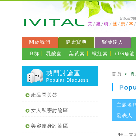
關於我們
健康寶典
醫藥達人
B群
乳酸菌
葉黃素
蝦紅素
rTG魚油
熱門討論區
首頁
＞ 
Popular Discuess
P
op
產品問與答
主題名
女人私密討論區
發表人
美容瘦身討論區
我一直