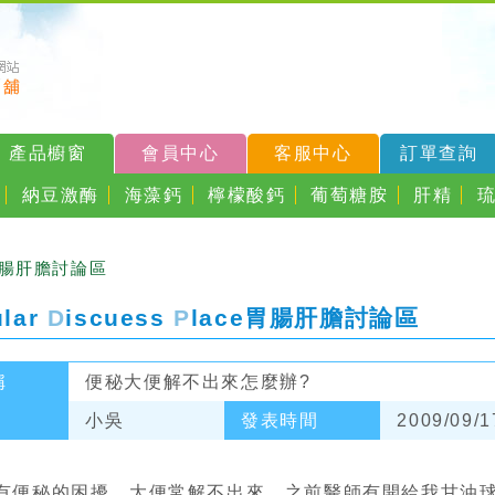
產品櫥窗
會員中心
客服中心
訂單查詢
納豆激酶
海藻鈣
檸檬酸鈣
葡萄糖胺
肝精
胃腸肝膽討論區
ular
D
iscuess
P
lace
胃腸肝膽討論區
稱
便秘大便解不出來怎麼辦?
小吳
發表時間
2009/09/1
有便秘的困擾，大便常解不出來，之前醫師有開給我甘油