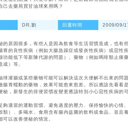
自己去藥局買甘油球來用嗎？
DR.劉
回覆時間
2009/09/1
秘的原因很多，有些人是因為飲食等生活習慣造成，也有
腸胃的良性疾病（例如大腸急躁症或發炎性疾病）或惡性
腺功能低下等新陳代謝的問題）、藥物（例如嗎啡類止痛
造成）等。
油球灌腸或某些藥物可能可以解決這次大便解不出來的問
激腸胃蠕動的藥物，效果可能愈來愈差。所以應該先看看
便秘，新發生的排便習慣改變更應該特別小心惡性疾病的
足夠適當的運動習慣、避免過度的壓力、保持愉快的心情
榖類）、多喝水、食用含有腸內益菌的飲料或食品、並且
都可以改善便秘的情況。