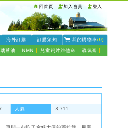
回首頁
加入會員
登入
海外訂購
訂購須知
我的購物車
(0)
琉璃苣油
NMN
兒童鈣片維他命
疏氣膏
7
人氣
8,711
球，再開一些吃了會解大便的藥給我，用完