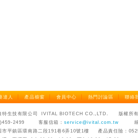
藥達人
產品櫥窗
會員中心
熱門討論區
聯絡
生技有限公司 IVITAL BIOTECH CO.,LTD. 版權所有 禁止轉
3)459-2499 客服信箱：
service@ivital.com.tw
統一編
市平鎮區環南路二段191巷6弄10號1樓 產品責任險：0525字