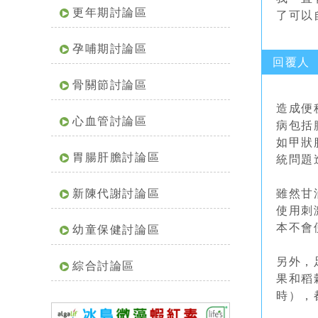
更年期討論區
了可以
孕哺期討論區
回覆人
骨關節討論區
造成便
心血管討論區
病包括
如甲狀
胃腸肝膽討論區
統問題
新陳代謝討論區
雖然甘
使用刺
本不會
幼童保健討論區
另外，
綜合討論區
果和稻
時），