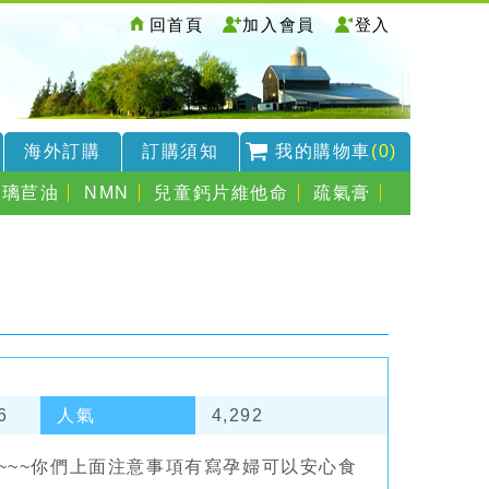
回首頁
加入會員
登入
海外訂購
訂購須知
我的購物車
(0)
琉璃苣油
NMN
兒童鈣片維他命
疏氣膏
6
人氣
4,292
糖~~~你們上面注意事項有寫孕婦可以安心食