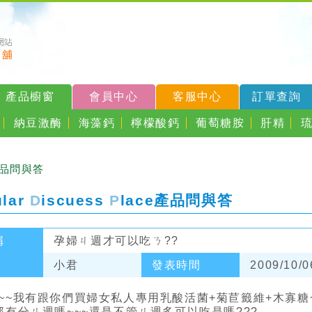
產品櫥窗
會員中心
客服中心
訂單查詢
納豆激酶
海藻鈣
檸檬酸鈣
葡萄糖胺
肝精
產品問與答
ular
D
iscuess
P
lace
產品問與答
稱
孕婦ㄐ週才可以吃ㄋ??
小君
發表時間
2009/10/0
~~~我有跟你們買婦女私人專用乳酸活菌+菊苣籤維+木寡
~那有分ㄐ週嗎~~~還是不管ㄐ週多可以吃是嗎???