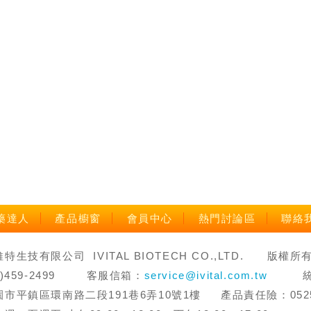
藥達人
產品櫥窗
會員中心
熱門討論區
聯絡
生技有限公司 IVITAL BIOTECH CO.,LTD. 版權所有 禁止轉
3)459-2499 客服信箱：
service@ivital.com.tw
統一編
市平鎮區環南路二段191巷6弄10號1樓 產品責任險：0525字