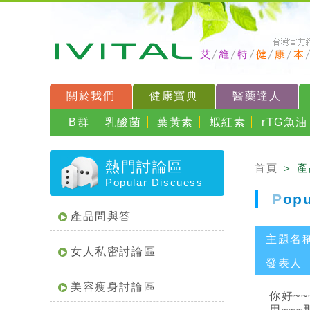
關於我們
健康寶典
醫藥達人
B群
乳酸菌
葉黃素
蝦紅素
rTG魚油
熱門討論區
首頁
＞ 
Popular Discuess
P
op
產品問與答
主題名
女人私密討論區
發表人
美容瘦身討論區
你好~
用~~