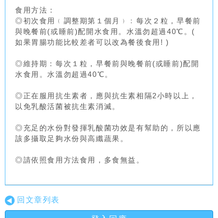
食用方法 :
◎初次食用﹙調整期第１個月﹚﹕每次２粒，早餐前
與晚餐前(或睡前)配開水食用。水溫勿超過40℃。(
如果胃腸功能比較差者可以改為餐後食用! )
◎維持期：每次１粒，早餐前與晚餐前(或睡前)配開
水食用。水溫勿超過40℃。
◎正在服用抗生素者，應與抗生素相隔2小時以上，
以免乳酸活菌被抗生素消滅。
◎充足的水份對發揮乳酸菌功效是有幫助的，所以應
該多攝取足夠水份與高纖蔬果。
◎請依照食用方法食用，多食無益。
回文章列表