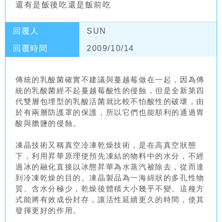
還有是飯後吃還是飯前吃
回覆人
SUN
回覆時間
2009/10/14
傳統的乳酸菌確實不建議與蔓越莓做在一起，因為傳
統的乳酸菌經不起蔓越莓酸性的侵蝕，但是全新第四
代雙層包埋型的乳酸活菌就比較不怕酸性的破壞，由
於有兩層防護罩的保護，所以它們也能順利的通過胃
酸與膽鹽的侵蝕。
凍晶技術又稱真空冷凍乾燥技術，是在高真空狀態
下，利用昇華原理使預先凍結的物料中的水分，不經
過冰的融化直接以冰態昇華為水蒸汽被除去，從而達
到冷凍乾燥的目的。凍晶製品為一海綿狀的多孔性物
質、含水分極少，乾燥後體積大小幾乎不變。這種方
式能將有效成份封存，讓活性延續更久的時間，使其
發揮更好的作用。