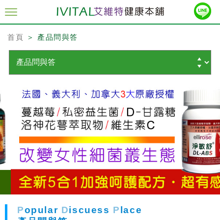
首頁
＞ 產品問與答
P
opular
D
iscuess
P
lace