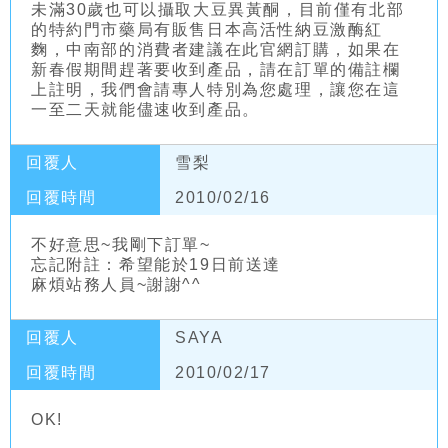
未滿30歲也可以攝取大豆異黃酮，目前僅有北部
的特約門市藥局有販售日本高活性納豆激酶紅
麴，中南部的消費者建議在此官網訂購，如果在
新春假期間趕著要收到產品，請在訂單的備註欄
上註明，我們會請專人特別為您處理，讓您在這
一至二天就能儘速收到產品。
回覆人
雪梨
回覆時間
2010/02/16
不好意思~我剛下訂單~
忘記附註：希望能於19日前送達
麻煩站務人員~謝謝^^
回覆人
SAYA
回覆時間
2010/02/17
OK!