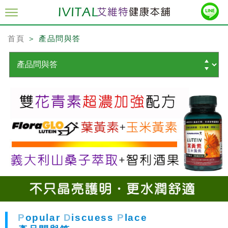
首頁
＞ 產品問與答
P
opular
D
iscuess
P
lace