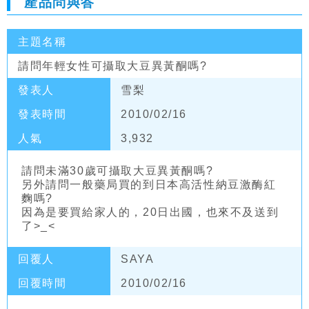
產品問與答
主題名稱
請問年輕女性可攝取大豆異黃酮嗎?
發表人
雪梨
發表時間
2010/02/16
人氣
3,932
請問未滿30歲可攝取大豆異黃酮嗎?
另外請問一般藥局買的到日本高活性納豆激酶紅
麴嗎?
因為是要買給家人的，20日出國，也來不及送到
了>_<
回覆人
SAYA
回覆時間
2010/02/16