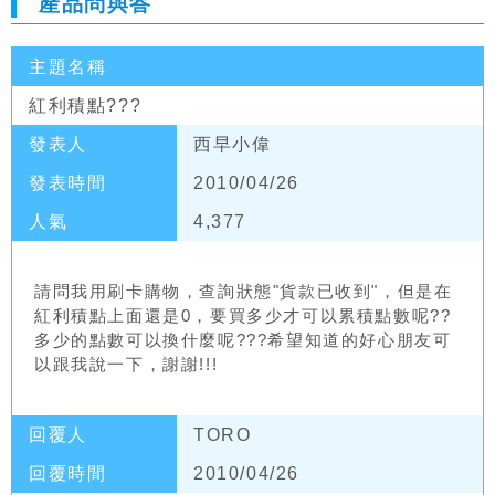
產品問與答
主題名稱
紅利積點???
發表人
西早小偉
發表時間
2010/04/26
人氣
4,377
請問我用刷卡購物，查詢狀態"貨款已收到"，但是在
紅利積點上面還是0，要買多少才可以累積點數呢??
多少的點數可以換什麼呢???希望知道的好心朋友可
以跟我說一下，謝謝!!!
回覆人
TORO
回覆時間
2010/04/26