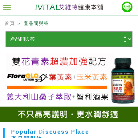
首頁
＞ 產品問與答
P
opular
D
iscuess
P
lace