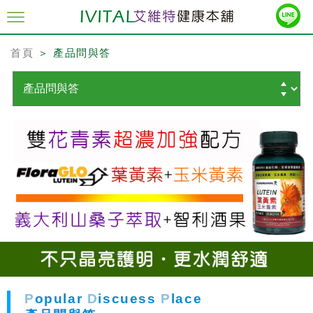
首頁
＞ 產品問與答
P
opular
D
iscuess
P
lace