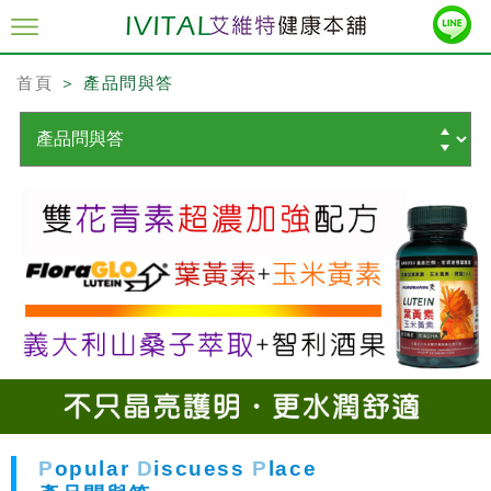
首頁
＞ 產品問與答
P
opular
D
iscuess
P
lace