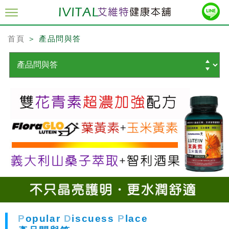
首頁
＞ 產品問與答
P
opular
D
iscuess
P
lace