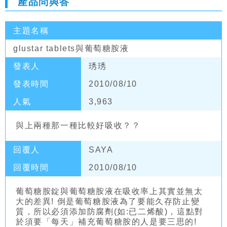
產品問與答
主題名稱
glustar tablets與葡萄糖胺液
發表人
琇琇
發表時間
2010/08/10
人氣
3,963
與上兩種那一種比較好吸收？？
回覆人
SAYA
回覆時間
2010/08/10
葡萄糖胺錠與葡萄糖胺液在吸收率上其實並無太
大的差異! 倒是葡萄糖胺液為了要能久存防止變
質，所以必須添加防腐劑(如:已二烯酸)，這點對
於須要「每天」補充葡萄糖胺的人是要三思的!