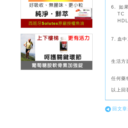
6. 如
TC ≧
HDL-
7. 
生活方面
任何藥
以上回
回文章