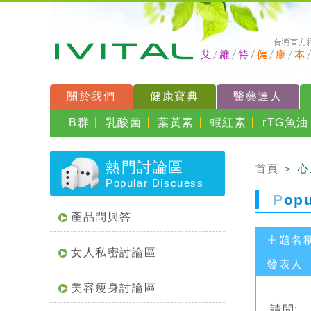
關於我們
健康寶典
醫藥達人
B群
乳酸菌
葉黃素
蝦紅素
rTG魚油
熱門討論區
首頁
＞ 
Popular Discuess
P
op
產品問與答
主題名
女人私密討論區
發表人
美容瘦身討論區
請問: