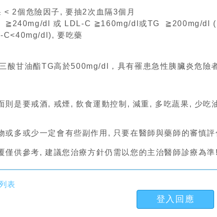
果 < 2個危險因子, 要抽2次血隔3個月
240mg/dl 或 LDL-C ≧160mg/dl或TG ≧200mg/d
C<40mg/dl), 要吃藥
血中三酸甘油酯TG高於500mg/dl，具有罹患急性胰臟炎危
則是要戒酒, 戒煙, 飲食運動控制, 減重, 多吃蔬果, 少吃
物或多或少一定會有些副作用, 只要在醫師與藥師的審慎評估
覆僅供參考, 建議您治療方針仍需以您的主治醫師診療為準
列表
登入回應