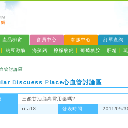
產品櫥窗
會員中心
客服中心
訂單查詢
納豆激酶
海藻鈣
檸檬酸鈣
葡萄糖胺
肝精
心血管討論區
ular
D
iscuess
P
lace
心血管討論區
稱
三酸甘油脂高需用藥嗎?
rita18
發表時間
2011/05/3