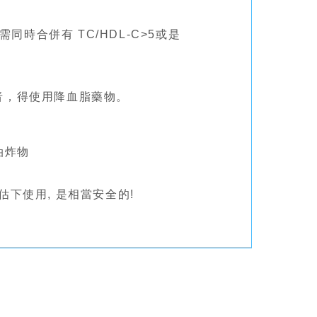
l (需同時合併有 TC/HDL-C>5或是
險者，得使用降血脂藥物。
油炸物
下使用, 是相當安全的!
!