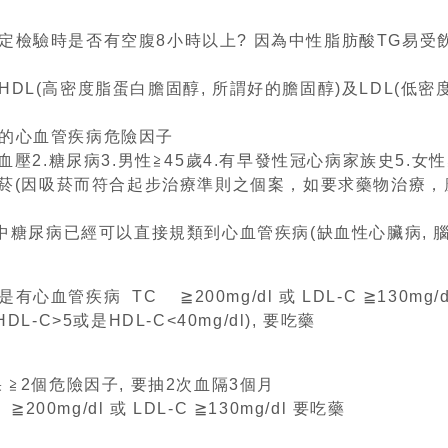
先確定檢驗時是否有空腹8小時以上? 因為中性脂肪酸TG易受
驗HDL(高密度脂蛋白膽固醇, 所謂好的膽固醇)及LDL(低
看你的心血管疾病危險因子
血壓2.糖尿病3.男性≧45歲4.有早發性冠心病家族史5.女
菸(因吸菸而符合起步治療準則之個案，如要求藥物治療，
糖尿病已經可以直接規類到心血管疾病(缺血性心臟病, 腦中風,
果是有心血管疾病 TC ≧200mg/dl 或 LDL-C ≧130mg/
DL-C>5或是HDL-C<40mg/dl), 要吃藥
果 ≧2個危險因子, 要抽2次血隔3個月
200mg/dl 或 LDL-C ≧130mg/dl 要吃藥