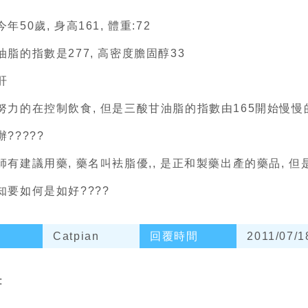
年50歲, 身高161, 體重:72
油脂的指數是277, 高密度膽固醇33
肝
努力的在控制飲食, 但是三酸甘油脂的指數由165開始慢慢
?????
師有建議用藥, 藥名叫袪脂優,, 是正和製藥出產的藥品, 
知要如何是如好????
Catpian
回覆時間
2011/07/1
: