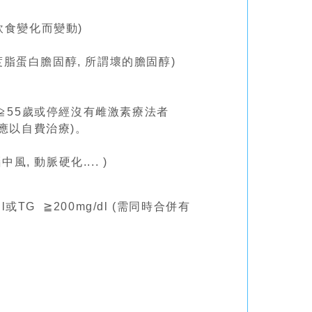
飲食變化而變動)
密度脂蛋白膽固醇, 所謂壞的膽固醇)
性≧55歲或停經沒有雌激素療法者
應以自費治療)。
 動脈硬化.... )
dl或TG ≧200mg/dl (需同時合併有