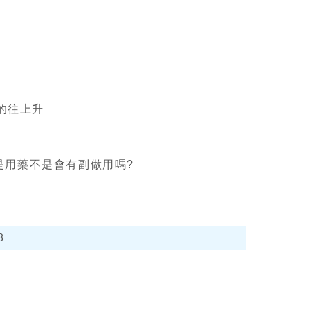
的往上升
但是用藥不是會有副做用嗎?
8