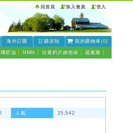
回首頁
加入會員
登入
海外訂購
訂購須知
我的購物車
(0)
琉璃苣油
NMN
兒童鈣片維他命
疏氣膏
0
人氣
25,542