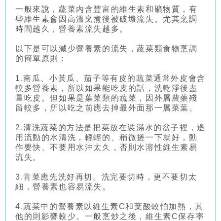
一般來說，蔬菜內含豐富的維生素和礦物質，有
些維生素會因高溫烹煮後被破壞流失。尤其烹調
時間越久，營養素流失越多。
以下是可以減少營養素的流失，蔬菜類食物烹調
的簡單原則：
1.南瓜、小黃瓜、茄子等有皮的蔬菜通常外皮會含
較多營養素，所以如果能吃皮的話，洗乾淨後盡
量吃皮。但如果是葉菜類的蔬菜，因外層農藥殘
留較多，所以吃之前應去掉最外面那一層菜葉。
2.清洗蔬菜的方法是把菜放在裝滿水的盆子裡，邊
用流動的水清洗，輕輕的、稍微搓一下就好，動
作要快、不要用水沖太久，否則水溶性維生素易
流失。
3.青菜應先洗好再切。洗完要切時，更不要切太
細，營養素也容易流失。
4.蔬菜中的營養素以維生素C和葉酸較怕加熱，其
他的則影響較少。一般烹炒之後，維生素C保存率