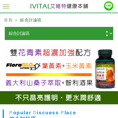
首頁
＞ 綜合討論區
P
opular
D
iscuess
P
lace