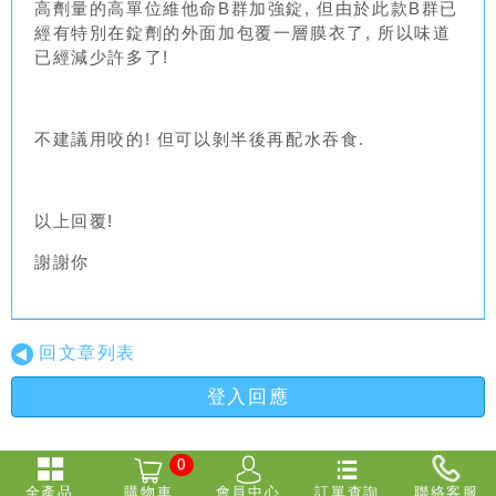
高劑量的高單位維他命B群加強錠, 但由於此款B群已
經有特別在錠劑的外面加包覆一層膜衣了, 所以味道
已經減少許多了!
不建議用咬的! 但可以剝半後再配水吞食.
以上回覆!
謝謝你
回文章列表
登入回應
0
全產品
購物
車
會員中心
訂單查詢
聯絡客服