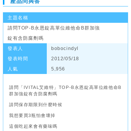
產品問與答
主題名稱
請問TOP-B永恩錠高單位維他命B群加強
錠有含防腐劑嗎
發表人
bobocindyl
發表時間
2012/05/18
人氣
5,956
請問「IVITAL艾維特」TOP-B永恩錠高單位維他命B
群加強錠有含防腐劑嗎
請問保存期限到什麼時候
我想要買3瓶怕會壞掉
這個吃起來會有藥味嗎