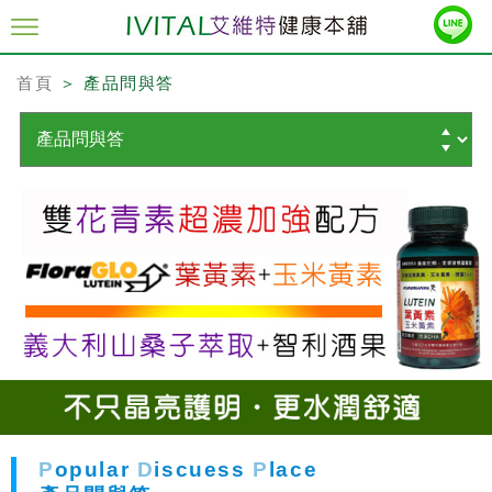
首頁
＞ 產品問與答
P
opular
D
iscuess
P
lace