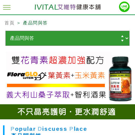
首頁
＞ 產品問與答
P
opular
D
iscuess
P
lace