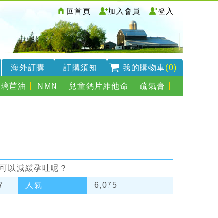
回首頁
加入會員
登入
海外訂購
訂購須知
我的購物車
(0)
琉璃苣油
NMN
兒童鈣片維他命
疏氣膏
可以減緩孕吐呢？
7
人氣
6,075
？