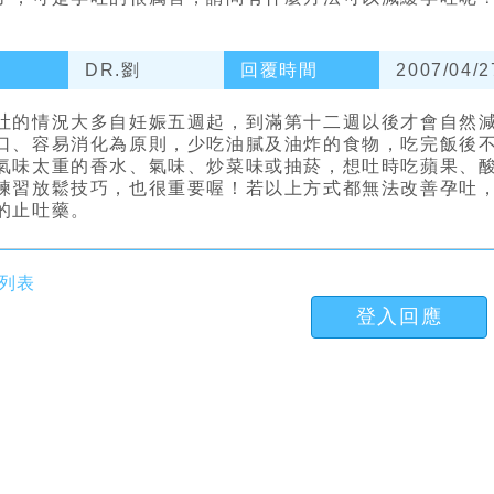
DR.劉
回覆時間
2007/04/2
吐的情況大多自妊娠五週起，到滿第十二週以後才會自然
口、容易消化為原則，少吃油膩及油炸的食物，吃完飯後
氣味太重的香水、氣味、炒菜味或抽菸，想吐時吃蘋果、
練習放鬆技巧，也很重要喔！若以上方式都無法改善孕吐
的止吐藥。
列表
登入回應