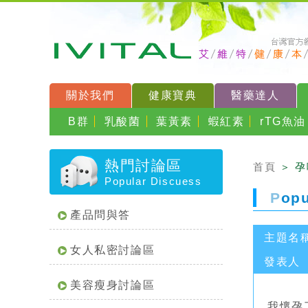
關於我們
健康寶典
醫藥達人
B群
乳酸菌
葉黃素
蝦紅素
rTG魚油
熱門討論區
首頁
＞ 
Popular Discuess
P
op
產品問與答
主題名
女人私密討論區
發表人
美容瘦身討論區
我懷孕