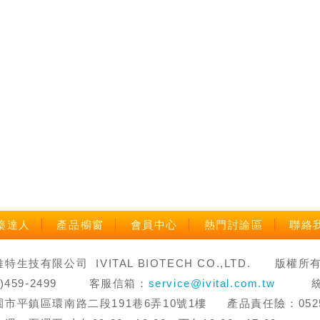
藥達人
產品櫥窗
會員中心
熱門討論區
聯絡
生技有限公司 IVITAL BIOTECH CO.,LTD. 版權所有 禁止轉
3)459-2499 客服信箱：
service@ivital.com.tw
統一編
市平鎮區環南路二段191巷6弄10號1樓 產品責任險：0525字