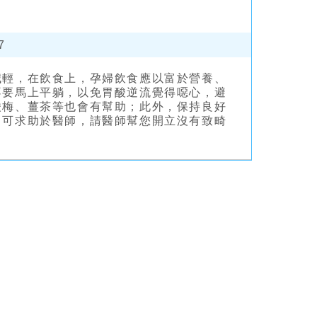
7
減輕，在飲食上，孕婦飲食應以富於營養、
不要馬上平躺，以免胃酸逆流覺得噁心，避
酸梅、薑茶等也會有幫助；此外，保持良好
，可求助於醫師，請醫師幫您開立沒有致畸