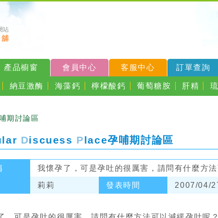
產品櫥窗
會員中心
客服中心
訂單查詢
納豆激酶
海藻鈣
檸檬酸鈣
葡萄糖胺
肝精
孕哺期討論區
ular
D
iscuess
P
lace
孕哺期討論區
稱
我懷孕了，可是孕吐的很厲害，請問有什麼方法
莉莉
發表時間
2007/04/2
了，可是孕吐的很厲害，請問有什麼方法可以減緩孕吐呢