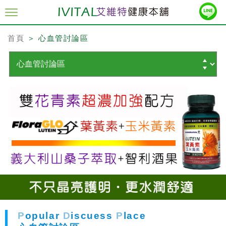
首頁
＞ 心血管討論區
P
opular
D
iscuess
P
lace