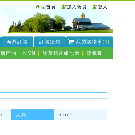
回首頁
加入會員
登入
海外訂購
訂購須知
我的購物車
(0)
琉璃苣油
NMN
兒童鈣片維他命
疏氣膏
6
人氣
6,671