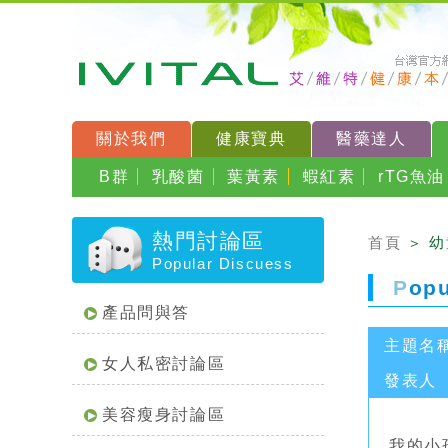
關於我們
健康寶典
醫藥達人
B群
乳酸菌
葉黃素
蝦紅素
rTG魚油
熱門討論區
首頁
＞ 
Popular Discuess
P
op
產品問與答
主題名
女人私密討論區
發表人
美容瘦身討論區
我的小