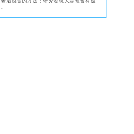
古老治感冒的方法；研究發現大蒜裡含有硫
目。