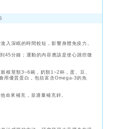
6
體進入深眠的時間較短，影響身體免疫力。
到45分鐘；運動的內容應該是使心跳些微
根莖類3~6碗，奶類1~2杯，蛋、豆、
食用優質蛋白，包括富含Omega-3的魚
維他命來補充，並適量補充鋅。