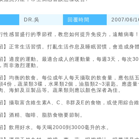
DR.吳
回覆時間
2007/06/1
行性感冒盛行的季節裡，教您如何提升免疫力，遠離病毒 !
招】正常生活習慣。打亂生活作息及睡眠習慣，會造成身
招】適度的運動。最適合成人的運動量，每週3天，每次30
，而非激烈運動。
招】均衡的飲食。每位成年人每天攝取的飲食量，應包括五榖
類4份，蔬菜類3碟，水果類2個，油脂類2~3湯匙。應盡量
肉、海鮮及豆製品等。蔬果類則應以顏色深者為佳。
招】攝取富含維生素A、C、B群及E的食物，或使用綜合
招】酒精、咖啡、脂肪食物要節制。
招】飲用好水。每天喝2000到3000毫升的水。