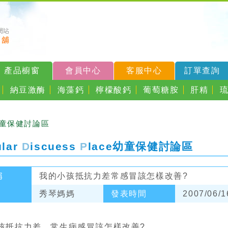
產品櫥窗
會員中心
客服中心
訂單查詢
納豆激酶
海藻鈣
檸檬酸鈣
葡萄糖胺
肝精
幼童保健討論區
ular
D
iscuess
P
lace
幼童保健討論區
稱
我的小孩抵抗力差常感冒該怎樣改善?
秀琴媽媽
發表時間
2007/06/1
孩抵抗力差，常生病感冒該怎樣改善?