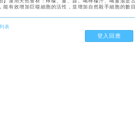
招】運用天然食材：檸檬、薑、蒜。喝檸檬汁、喝薑湯是
，能有效增加巨噬細胞的活性，並增加自然殺手細胞的數
列表
登入回應