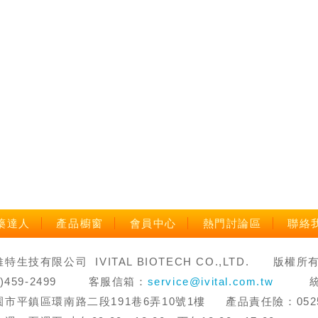
藥達人
產品櫥窗
會員中心
熱門討論區
聯絡
生技有限公司 IVITAL BIOTECH CO.,LTD. 版權所有 禁止轉
3)459-2499 客服信箱：
service@ivital.com.tw
統一編
市平鎮區環南路二段191巷6弄10號1樓 產品責任險：0525字