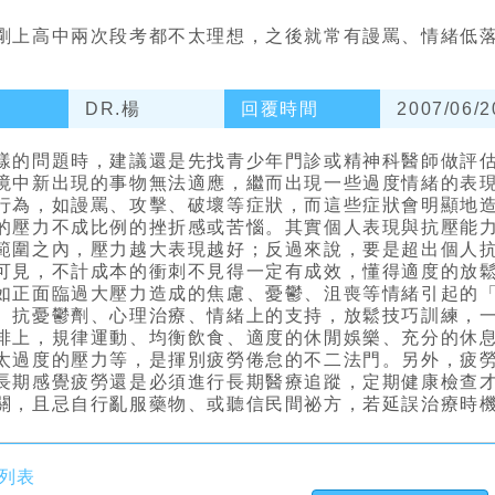
剛上高中兩次段考都不太理想，之後就常有謾罵、情緒低
DR.楊
回覆時間
2007/06/2
樣的問題時，建議還是先找青少年門診或精神科醫師做評
境中新出現的事物無法適應，繼而出現一些過度情緒的表
行為，如謾罵、攻擊、破壞等症狀，而這些症狀會明顯地
的壓力不成比例的挫折感或苦惱。其實個人表現與抗壓能
範圍之內，壓力越大表現越好；反過來說，要是超出個人
可見，不計成本的衝刺不見得一定有成效，懂得適度的放
如正面臨過大壓力造成的焦慮、憂鬱、沮喪等情緒引起的
、抗憂鬱劑、心理治療、情緒上的支持，放鬆技巧訓練，
排上，規律運動、均衡飲食、適度的休閒娛樂、充分的休
太過度的壓力等，是揮別疲勞倦怠的不二法門。另外，疲
長期感覺疲勞還是必須進行長期醫療追蹤，定期健康檢查
關，且忌自行亂服藥物、或聽信民間祕方，若延誤治療時
列表