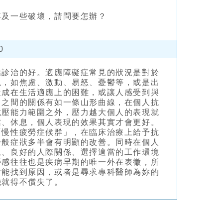
落及一些破壞，請問要怎辦？
0
估診治的好。適應障礙症常見的狀況是對於
現，如焦慮、激動、易怒、憂鬱等，或是出
造成在生活適應上的困難，或讓人感受到與
力之間的關係有如一條山形曲線，在個人抗
抗壓能力範圍之外，壓力越大個人的表現就
鬆、休息，個人表現的效果其實才會更好。
「慢性疲勞症候群」，在臨床治療上給予抗
一般症狀多半會有明顯的改善。同時在個人
息、良好的人際關係、選擇適當的工作環境
勞感往往也是疾病早期的唯一外在表徵，所
才能找到原因，或者是尋求專科醫師為妳的
機就得不償失了。