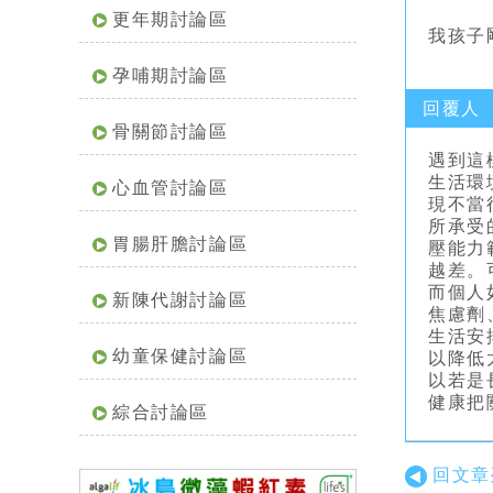
更年期討論區
我孩子
孕哺期討論區
回覆人
骨關節討論區
遇到這
生活環
心血管討論區
現不當
所承受
胃腸肝膽討論區
壓能力
越差。
而個人
新陳代謝討論區
焦慮劑
生活安
幼童保健討論區
以降低
以若是
健康把
綜合討論區
回文章