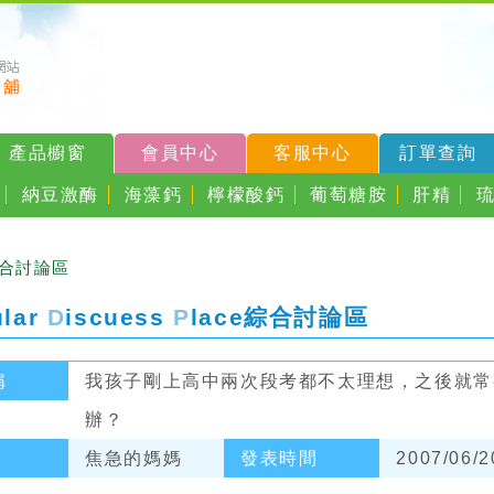
產品櫥窗
會員中心
客服中心
訂單查詢
納豆激酶
海藻鈣
檸檬酸鈣
葡萄糖胺
肝精
綜合討論區
ular
D
iscuess
P
lace
綜合討論區
稱
我孩子剛上高中兩次段考都不太理想，之後就常
辦？
焦急的媽媽
發表時間
2007/06/2