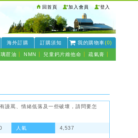
回首頁
加入會員
登入
海外訂購
訂購須知
我的購物車
(0)
琉璃苣油
NMN
兒童鈣片維他命
疏氣膏
有謾罵、情緒低落及一些破壞，請問要怎
0
人氣
4,537