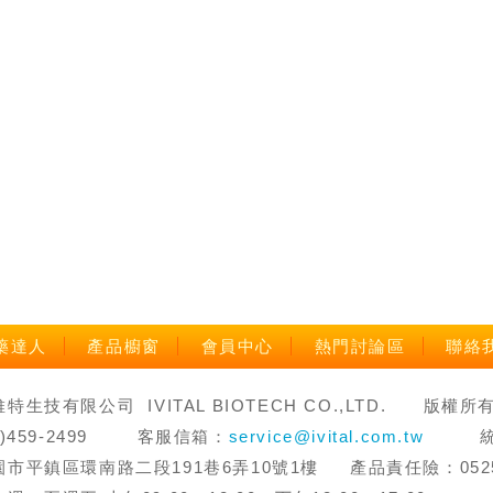
藥達人
產品櫥窗
會員中心
熱門討論區
聯絡
生技有限公司 IVITAL BIOTECH CO.,LTD. 版權所有 禁止轉
3)459-2499 客服信箱：
service@ivital.com.tw
統一編
市平鎮區環南路二段191巷6弄10號1樓 產品責任險：0525字