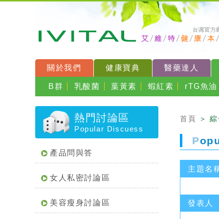
關於我們
健康寶典
醫藥達人
B群
乳酸菌
葉黃素
蝦紅素
rTG魚油
熱門討論區
首頁
＞ 
Popular Discuess
P
op
產品問與答
主題名
女人私密討論區
美容瘦身討論區
發表人