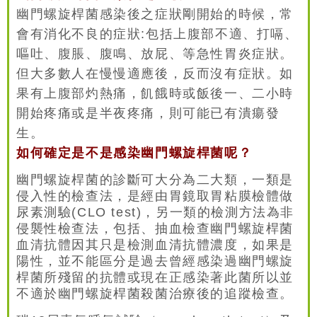
幽門螺旋桿菌感染後之症狀剛開始的時候，常
會有消化不良的症狀:包括上腹部不適、打嗝、
嘔吐、腹脹、腹鳴、放屁、等急性胃炎症狀。
但大多數人在慢慢適應後，反而沒有症狀。如
果有上腹部灼熱痛，飢餓時或飯後一、二小時
開始疼痛或是半夜疼痛，則可能已有潰瘍發
生。
如何確定是不是感染幽門螺旋桿菌呢？
幽門螺旋桿菌的診斷可大分為二大類，一類是
侵入性的檢查法，是經由胃鏡取胃粘膜檢體做
尿素測驗(CLO test)，另一類的檢測方法為非
侵襲性檢查法，包括、抽血檢查幽門螺旋桿菌
血清抗體因其只是檢測血清抗體濃度，如果是
陽性，並不能區分是過去曾經感染過幽門螺旋
桿菌所殘留的抗體或現在正感染著此菌所以並
不適於幽門螺旋桿菌殺菌治療後的追蹤檢查。