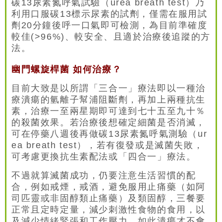
碳13尿素氮呼氣試驗（urea breath test）乃
利用口服碳13標示尿素的試劑，僅需在服用試
劑20分鐘後呼一口氣即可檢測，為目前準確度
較佳(>96%)、較安全、且適於治療後追蹤的方
法。
幽門螺旋桿菌 如何治療？
目前大致是以所謂「三合一」療法即以一種治
療潰瘍的氫離子幫浦阻斷劑，再加上兩種抗生
素，治療一至兩星期即可達到七十五至九十％
的殺菌效果。若治療後想確定細菌是否消滅，
可在停藥八週後再做碳13尿素氮呼氣測驗（ur
ea breath test），若有復發或是滅菌失敗，
可考慮更換抗生素配法或「四合一」療法。
不過就算滅菌成功，仍要注意生活習慣的配
合，例如戒煙，戒酒，避免服用止痛藥（如阿
司匹靈或非固醇類止痛藥）及類固醇，三餐要
正常且定時定量，減少刺激性食物的食用，以
及減少情緒緊張和工作壓力，如此潰瘍才不會