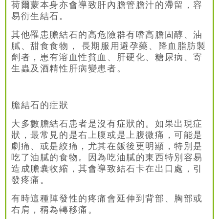
荷爾蒙本身亦會導致肝內膽管膽汁的滯留，容
易衍生結石。
其他罹患膽結石的高危險群有嗜高膽固醇、油
膩、甜食食物， 長期服用避孕藥、降血脂肪製
劑者，患有溶血性貧血、肝硬化、糖尿病、寄
生蟲及酒精性肝病變患者。
膽結石的症狀
大多數膽結石患者是沒有症狀的。如果出現症
狀，最常見的是右上腹或是上腹微痛，可能是
劇痛、或是絞痛，尤其在飯後更明顯，特別是
吃了油膩的食物。因為吃油膩的東西特別容易
造成膽囊收縮，其會導致結石卡在出口處，引
發疼痛。
有時這種陣發性的疼痛會延伸到背部、胸部或
右肩，稱為轉移痛。