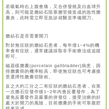
若吸氣時右上腹會痛，又合併發燒及白血球升
高，則可能是膽結石阻塞膽管後造成的急性膽
囊炎，此時需立即至急診就醫並準備開刀。
膽結石是否需要開刀
對於無症狀的膽結石患者，每年僅1~4%的機
率會有症狀，通常建議採取非手術療法或追蹤
即可。
磁器樣膽囊(porcelain gallbladder)病患，因
得膽囊癌的機率較高，即使無症狀也可考慮接
受選擇性膽囊切除術。
反之大約三分之二有症狀的膽結石患者，在第
一次膽石症發作後1~2年內會反覆發作，為了
避免反覆發作及嚴重的併發症，接受治療的好
處大於開刀的風險，目前膽囊的手術可靠腹腔
鏡來完成。