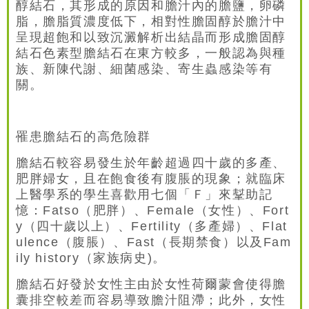
醇結石，其形成的原因和膽汁內的膽鹽，卵磷
脂，膽脂質濃度低下，相對性膽固醇於膽汁中
呈現超飽和以致沉澱解析出結晶而形成膽固醇
結石色素型膽結石在東方較多，一般認為與種
族、新陳代謝、細菌感染、寄生蟲感染等有
關。
罹患膽結石的高危險群
膽結石較容易發生於年齡超過四十歲的多產、
肥胖婦女，且在飽食後有腹脹的現象；就臨床
上醫學系的學生喜歡用七個「Ｆ」來鞤助記
憶：Fatso（肥胖）、Female（女性）、Fort
y（四十歲以上）、Fertility（多產婦）、Flat
ulence（腹脹）、Fast（長期禁食）以及Fam
ily history（家族病史)。
膽結石好發於女性主由於女性荷爾蒙會使得膽
囊排空較差而容易導致膽汁阻滯；此外，女性