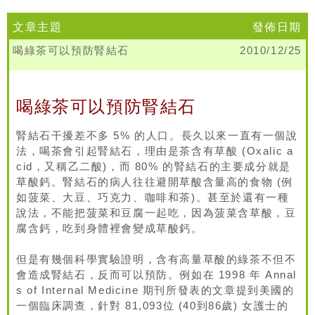
文章主題
發佈日期
喝綠茶可以預防腎結石
2010/12/25
喝綠茶可以預防腎結石
腎結石干擾差不多 5% 的人口。長久以來一直有一個說
法，喝茶會引起腎結石，理由是茶含有草酸 (Oxalic a
cid，又稱乙二酸)，而 80% 的腎結石的主要成分就是
草酸鈣。腎結石的病人往往避開草酸含量高的食物 (例
如菠菜、大豆、巧克力、咖啡和茶)。甚至於還有一種
說法，不能把菠菜和豆腐一起吃，因為菠菜含草酸，豆
腐含鈣，吃到身體裡會變成草酸鈣。
但是有幾個科學實驗證明，含有高量草酸的綠茶不但不
會造成腎結石，反而可以預防。例如在 1998 年 Annal
s of Internal Medicine 期刊所發表的文章提到美國的
一個臨床調查，針對 81,093位 (40到86歲) 女護士的