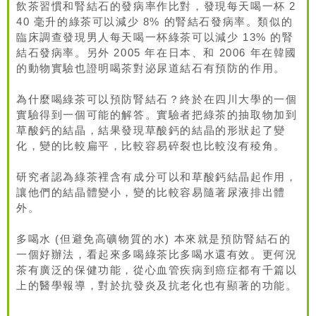
飲茶習慣和腎結石的發病率作比對，發現每天喝一杯 2
40 毫升的綠茶可以減少 8% 的腎結石發病率。類似的
臨床調查發現男人每天喝一杯綠茶可以減少 13% 的腎
結石發病率。另外 2005 年在日本、和 2006 年在韓國
的動物實驗也證明喝茶對泌尿道結石有預防的作用。
為什麼喝綠茶可以預防腎結石？終於在四川大學的一個
實驗得到一個可能的解答。實驗者把綠茶的抽取物加到
草酸鈣的結晶，結果發現草酸鈣的結晶的形狀起了變
化，變的比較扁平，比較容易碎裂也比較沒有稜角。
研究者認為綠茶裡含有成分可以和草酸鈣結晶起作用，
讓他們的結晶體變小，變的比較容易隨著尿液排出體
外。
多喝水 (但避免高礦物質的水) 本來就是預防腎結石的
一個好辦法，看起來多喝綠茶比多喝水還有效。更何況
茶有廣泛的保健功能，從心血管疾病到癌症都有千篇以
上的醫學報導，對於抗發炎及抗老化也有顯著的功能。