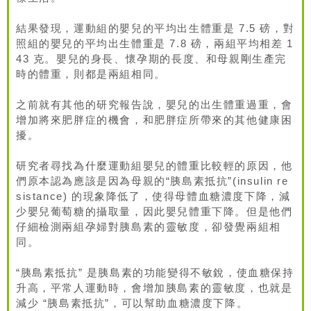
結果發現，運動組的嬰兒的平均出生體重是 7.5 磅，對
照組的嬰兒的平均出生體重是 7.8 磅，兩組平均相差 1
43 克。嬰兒的身長、懷孕期的長度、和母親剛生產完
時的體重，則都是兩組相同。
之前就有其他的研究報告說，嬰兒的出生體重過重，會
增加將來肥胖症的機會，和肥胖症所帶來的其他健康困
擾。
研究者尋找為什麼運動組嬰兒的體重比較輕的原因，他
們原本認為應該是因為母親的“胰島素抵抗”(insulin re
sistance) 的現象降低了，使得母體血糖濃度下降，減
少嬰兒葡萄糖的攝取量，因此嬰兒體重下降。但是他們
仔細檢測兩組孕婦對胰島素的靈敏度，卻發覺兩組相
同。
“胰島素抵抗” 是胰島素的功能變得不敏銳，使血糖保持
升高，平常人運動時，會增加胰島素的靈敏度，也就是
減少 “胰島素抵抗”，可以幫助血糖濃度下降。