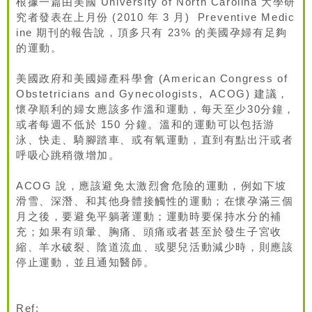
根據一篇由美國 University of North Carolina 大學研
究者發表在上月份 (2010 年 3 月) Preventive Medic
ine 期刊的報告說，頂多只有 23% 的美國孕婦有足夠
的運動。
美國政府和美國婦產科學會 (American Congress of
Obstetricians and Gynecologists, ACOG) 建議，
懷孕順利的婦女應該多作溫和運動，每天至少30分鐘，
或者每週不低於 150 分鐘。溫和的運動可以包括游
泳、快走、騎腳踏車、或有氧運動，直到有點出汗或者
呼吸心跳稍微增加。
ACOG 說，應該避免太激烈會危險的運動，例如下坡
滑雪、深潛、和其他身體接觸性的運動；在懷孕滿三個
月之後，要避免平躺著運動；運動時要保持水分的補
充；如果有頭暈、胸痛、頭痛或者甚至於發生子宮收
縮、羊水破裂、陰道流血、或嬰兒活動減少時，則應該
停止運動，並且通知醫師。
Ref: