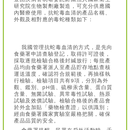
研究院生物製劑廠製造，可充分供應國
內醫療使用，抗蛇毒血清的產品名稱、
外觀及相對應的毒蛇種類如下：
我國管理抗蛇毒血清的方式，是先向
食藥署申請查驗登記，取得許可證後，
採取逐批檢驗合格後封緘放行；每批產
品均由食藥署派人至產品貯存地點查核
運送溫度，確認符合規範後，再抽樣執
行檢驗。檢驗項目共有9項，分別為外
觀、鑑別、pH值、硫柳汞含量、蛋白質
含量、無菌試驗、異常毒性試驗、熱原
試驗及效價試驗。檢驗合格後的產品會
於外盒加貼「藥物檢查證」以供識別；
經由食藥署國家實驗室嚴格把關，確保
產品品質的安全。