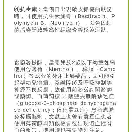
⑷抗生素：
當傷口出現破皮抓傷的狀況
時，可使用抗生素藥膏（Bacitracin、P
olymycin B、Neomycin），以免因細
菌感染導致蜂窩性組織炎等感染症狀。
食藥署提醒，當嬰兒及2歲以下幼童如需
使用含薄荷（Menthol）、樟腦（Camp
hor）等成分的外用止癢藥品，因可能引
起嬰幼兒癲癇、意識障礙及呼吸抑制等
神經不良反應，故使用前務必詢問醫師
或藥師。而葡萄糖-6-酸鹽去氫酶缺乏症
（glucose-6-phosphate dehydrogena
se deficiency；俗稱蠶豆症）患者應避
免樟腦製劑，文獻上也曾有蠶豆症患者
使用薄荷醇與類似物質後出現溶血性貧
血的報告，使用時也需要特別注意。