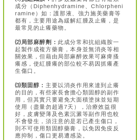
成分（Diphenhydramine、Chlorpheni
ramine）如：護那液、強力施美藥膏等
都有，主要用途為緩解紅腫及止癢，是
最常見的止癢藥物。
⑵局部麻醉劑：
此成分常和抗組織胺一
起製作成複方藥膏，本身並無消炎等相
關效果，但藉由局部麻醉效果可麻痺搔
癢感，使紅腫癢的部位較不易因抓癢產
生傷口。
⑶類固醇：
主要以消炎作用來達到止癢
的目的，有些家長會擔心類固醇的副作
用，但其實只要避免大面積塗抹並短期
使用（盡量勿超過7天），治療效益很
好，皮膚變薄及色素沉澱等副作用也較
不會發生，須注意的是若已產生傷口，
則不可使用類固醇藥膏，以免因免疫反
應抑制，傷口更易遭感染。