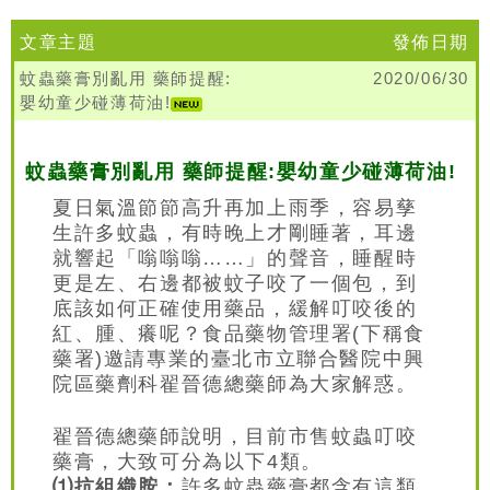
文章主題
發佈日期
蚊蟲藥膏別亂用 藥師提醒:
2020/06/30
嬰幼童少碰薄荷油!
蚊蟲藥膏別亂用 藥師提醒:嬰幼童少碰薄荷油!
夏日氣溫節節高升再加上雨季，容易孳
生許多蚊蟲，有時晚上才剛睡著，耳邊
就響起「嗡嗡嗡……」的聲音，睡醒時
更是左、右邊都被蚊子咬了一個包，到
底該如何正確使用藥品，緩解叮咬後的
紅、腫、癢呢？食品藥物管理署(下稱食
藥署)邀請專業的臺北市立聯合醫院中興
院區藥劑科翟晉德總藥師為大家解惑。
翟晉德總藥師說明，目前市售蚊蟲叮咬
藥膏，大致可分為以下4類。
⑴抗組織胺：
許多蚊蟲藥膏都含有這類