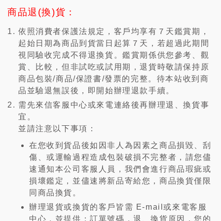
商品退(換)貨：
依照消費者保護法規定，客戶均享有７天鑑賞期，
起始日期為商品到貨當日起算７天，若超過此期間
視同驗收完成不得退換貨。鑑賞期係供您參考、觀
賞、比較，但非試吃或試用期，退貨時敬請保持原
商品包裝/商品/保證書/發票的完整。待本站收到商
品並驗退無誤後，即開始辦理退款手續。
需先來信客服中心或來電連絡後再辦理退、換貨事
宜。
並請注意以下事項：
在您收到貨品後如因非人為因素之商品損毀、刮
傷、或運輸過程造成包裝破損不完整者，請您儘
速通知本公司客服人員，我們會進行商品瑕疵或
損壞鑑定，並儘速將新品寄給您，商品換貨僅限
同商品換貨。
辦理退貨或換貨的客戶皆需 E-mail或來電客服
中心，並提供：訂單號碼，退、換貨原因，您的