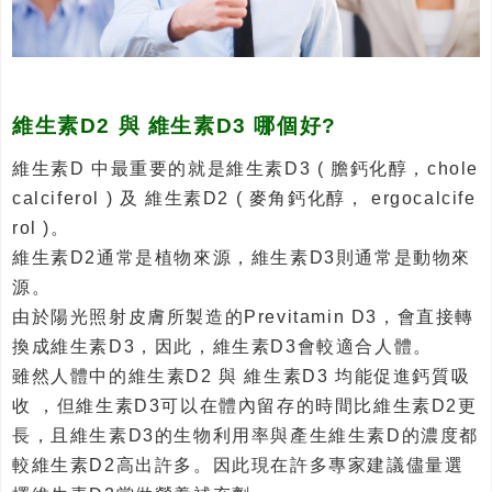
維生素D2 與 維生素D3 哪個好?
維生素D 中最重要的就是維生素D3 ( 膽鈣化醇，chole
calciferol ) 及 維生素D2 ( 麥角鈣化醇， ergocalcife
rol )。
維生素D2通常是植物來源，維生素D3則通常是動物來
源。
由於陽光照射皮膚所製造的Previtamin D3，會直接轉
換成維生素D3，因此，維生素D3會較適合人體。
雖然人體中的維生素D2 與 維生素D3 均能促進鈣質吸
收 ，但維生素D3可以在體內留存的時間比維生素D2更
長，且維生素D3的生物利用率與產生維生素D的濃度都
較維生素D2高出許多。因此現在許多專家建議儘量選