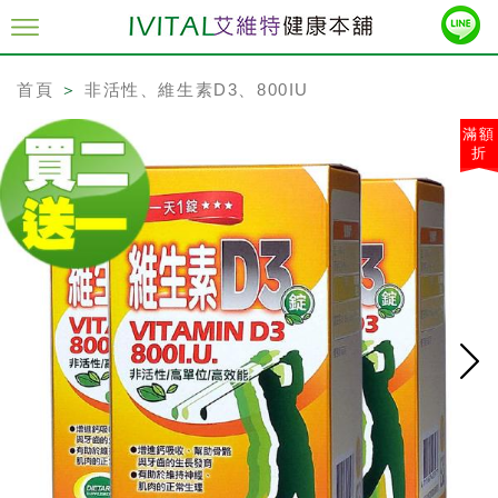
首頁
＞
非活性、維生素D3、800IU
滿額
折