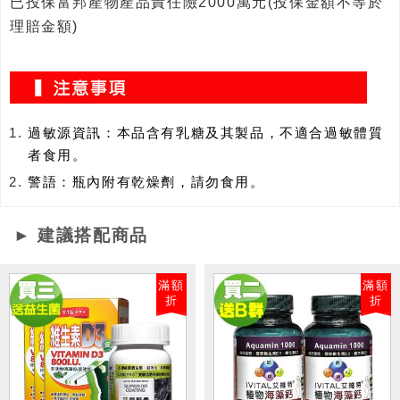
已投保富邦產物產品責任險2000萬元(投保金額不等於
理賠金額)
過敏源資訊：本品含有乳糖及其製品，不適合過敏體質
者食用。
警語：瓶內附有乾燥劑，請勿食用。
► 建議搭配商品
滿額
滿額
折
折