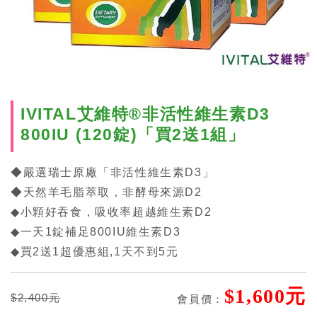
IVITAL艾維特®非活性維生素D3
800IU (120錠)「買2送1組」
◆嚴選瑞士原廠「非活性維生素D3」
◆天然羊毛脂萃取，非酵母來源D2
◆小顆好吞食，吸收率超越維生素D2
◆一天1錠補足800IU維生素D3
◆買2送1超優惠組,1天不到5元
$1,600元
$2,400元
會員價：