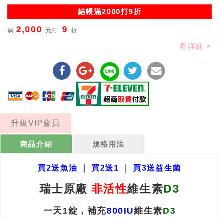
結帳滿2000打9折
2,000
9
滿
元打
折
看詳細 >
升級VIP會員
商品介紹
規格用法
買2送魚油
｜
買2送1
｜
買3送益生菌
瑞士原廠
非活性
維生素
D3
一天1錠，補充
800IU
維生素
D3