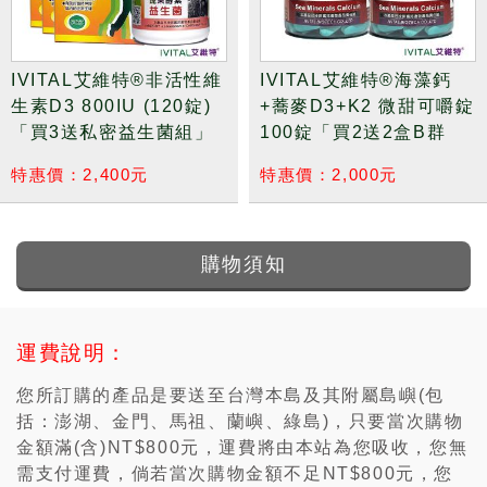
IVITAL艾維特®海藻鈣
美國進口GLUSTAR關利
+蕎麥D3+K2 微甜可嚼錠
舒®葡萄糖胺膠原軟骨素
100錠「買2送2盒B群
加強錠「2瓶送B群組」
組」全素
特惠價：2,000元
特惠價：2,600元
購物須知
運費說明：
您所訂購的產品是要送至台灣本島及其附屬島嶼(包
括：澎湖、金門、馬祖、蘭嶼、綠島)，只要當次購物
金額滿(含)NT$800元，運費將由本站為您吸收，您無
需支付運費，倘若當次購物金額不足NT$800元，您