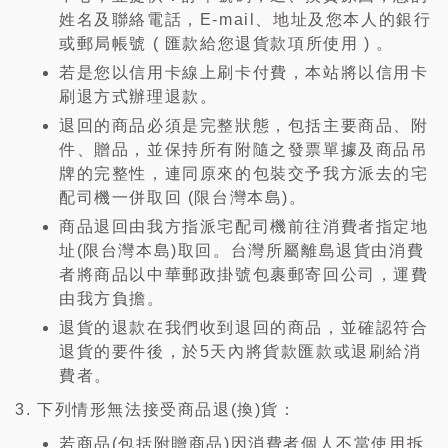
姓名及聯絡電話，E-mail、地址及您本人的銀行
或郵局帳號 ( 匯款給您退貨款項所使用 ) 。
若是您以信用卡線上刷卡付費，本站將以信用卡
刷退方式辦理退款。
退回的商品必須是完整狀態，包括主要商品、附
件、贈品，並保持所有附隨之發票單據及商品吊
牌的完整性，連同原來的包裝交予我方派去的宅
配司機一併取回 (限台灣本島)。
商品退回由我方指派宅配司機前往消費者指定地
址(限台灣本島)取回。台灣所屬離島退貨由消費
者將商品以中華郵政掛號包裹郵寄回公司，運費
由我方負擔。
退貨的退款在我們收到退回的商品，並確認符合
退貨的要件後，於5天內將貨款匯款或退刷給消
費者。
下列情形無法接受商品退(換)貨：
若商品(包括附贈商品)因消費者個人不當使用拆