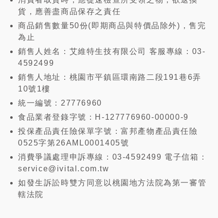
貨，應善盡商品保存之責任
商品銷售數量50份(即期商品與特價品除外)，售完
為止
銷售人姓名：艾維特生技有限公司 客服專線：03-
4592499
銷售人地址：桃園市平鎮區環南路二段191巷6弄
10號1樓
統一編號：27776960
食品業者登錄字號：H-127776960-00000-9
投保產品責任險保單字號：富邦產物產品責任險
0525字第26AML0001405號
消費爭議處理申訴專線：03-4592499 電子信箱：
service@ivital.com.tw
如發生訴訟時雙方同意以桃園地方法院為第一審管
轄法院