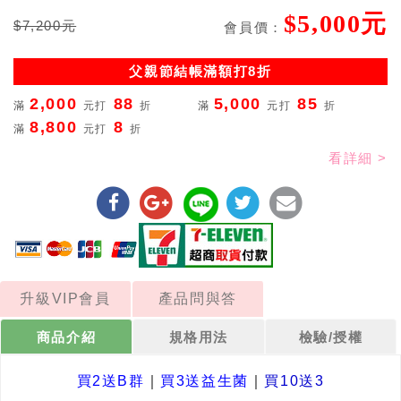
$5,000元
$7,200元
會員價：
父親節結帳滿額打8折
2,000
88
5,000
85
滿
元打
折
滿
元打
折
8,800
8
滿
元打
折
看詳細 >
升級VIP會員
產品問與答
商品介紹
規格用法
檢驗/授權
買2送B群
｜
買3送益生菌
｜
買10送3