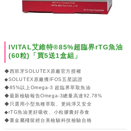
IVITAL艾維特®85%超臨界rTG魚油
(60粒)「買5送1盒組」
◆西班牙SOLUTEX原廠官方授權
◆SOLUTEX原廠獲IFOS五星認證
◆85%以上Omega-3 超臨界萃取魚油
◆最新檢驗報告Omega-3總量高達92.78%
◆只選用小型魚種萃取、更純淨又安全
◆rTG魚油更好吸收、小粒膠囊好吞食
◆重金屬殘留經台美檢驗科技檢驗合格