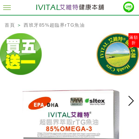
首頁
＞
西班牙85%超臨界rTG魚油
滿額
折