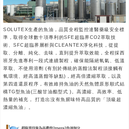
SOLUTEX生產的魚油，品質全程監控達醫藥級安全標
準，取得全球數十項專利的SFE超臨界CO2萃取技
術、SFC超臨界層析與CLEANTEX淨化科技，從提
取、分離、純化、去味，直到提升萃取效能，全程採西
班牙先進專利一段式連續製程，確保能隔絕氧氣、低溫
萃取、不使用溶劑 (有別於傳統的蒸餾法製程須接觸有
氧環境、經高溫蒸餾等缺點)，經高倍濃縮萃取，以及
第四道還原程序，有效維持魚油的天然魚體原形順式結
構TG型魚油(三酸甘油酯型式 )。高濃縮、高效率、低
熱量的補充， 打造出沒有魚腥味特高品質的「頂級超
濃縮魚油」。