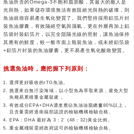
魚油所含的Omega-3不飽和脂肪酸，其最大的敵人是
光與熱，如果儲存環境無法有效阻絕光與熱的破壞，則
魚油就很容易產生氧化變質了。我們堅持採用鋁箔片封
裝魚油膠囊，有效隔絕空氣與濕氣，更在外層再加上鋁
箔袋封裝鋁箔片，以完全阻隔光線的照射，讓魚油保持
其應有的鮮度，較一般市面上瓶裝魚油，或未經鋁箔袋
+鋁箔片封裝的魚油膠囊，更不易產生氧化酸敗變質。
挑選魚油時，應把握下列原則：
選擇更好吸收的rTG魚油。
挑選來自無汙染海域，以小型魚為萃取來源，避免大型
魚種易累積重金屬疑慮 。
有效成分EPA+DHA濃度應佔魚油油脂總量80%以上，
且含量需經過衛福部認證的檢驗機構檢驗合格。
EPA：DHA 最好為 3：2 (48：32)黃金比例。
重金屬殘留需經政府認可的檢驗機構檢驗合格。