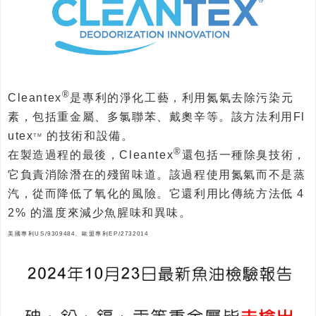
®
Cleantex
是專利的淨化工藝，利用氮氣去除污染元
素，包括重金屬、多氯聯苯、戴奧辛等。該方法利用Fl
utex
的技術和設備。
TM
®
在製造過程的最後，Cleantex
還包括一種除臭技術，
它負責消除潛在的殘留味道。該過程使用氮氣而不是蒸
汽，從而降低了氧化的風險。它還利用比傳統方法低 4
2% 的溫度來減少魚腥味和異味。
美國專利US/9309484、歐盟專利EP/2732014