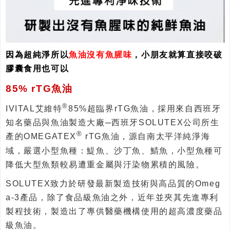
因為超純淨所以
魚油沒有魚腥味
，小朋友就算直接咬破
膠囊食用也可以
85% rTG魚油
®
IVITAL艾維特
85%超臨界rTG魚油，採用來自西班牙
知名藥品與魚油製造大廠─西班牙SOLUTEX公司所生
®
產的OMEGATEX
rTG魚油，源自南太平洋純淨海
域，嚴選小型魚種：鯷魚、沙丁魚、鯖魚，小型魚種可
降低大型魚類較易遭重金屬與汙染物累積的風險。
SOLUTEX致力於研發最新製造技術與高品質的Omeg
a-3產品，除了食品級魚油之外，近年並夾其先進專利
製程技術，製造出了專供醫藥機構使用的超高濃度藥品
級魚油。