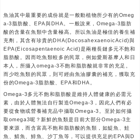
魚油其中最重要的成份就是一般動植物所少有的Omeg
a-3脂肪酸、EPA與DHA。一般說來，Omega-3脂肪
酸的含量在魚類中含量極高。所以魚油是極佳的養生補
充劑，其含有珍貴的DHA(DocosahexaenoicAcid)與
EPA(Eicosapentaenoic Acid)是兩種長鏈多元不飽和
脂肪酸。因而吃魚類較多的民眾，例如愛斯基摩人和日
本人，所攝入omega-3不飽和脂肪酸就非常的充足。
而少吃魚類的民眾，則可經由魚油膠囊的補充，獲取充
份的Omega-3脂肪酸、EPA和DHA。
Omega-3多元不飽和脂肪酸是維持人體健康的必需元
素，由於人體無法自行製造Omega-3，因此人們有必
要從食物或營養補充品中攝取Omega-3。至於如何攝
取omega3呢？新鮮的魚類是目前大部分Omega-3主
要來源，而含富高不飽和脂肪酸的魚類，如鯷魚、鮭
魚、鯖魚、鯡魚、沙丁魚等，可以提供充足的EPA與D