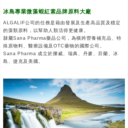
冰島專業微藻蝦紅素品牌原料大廠
ALGALIF公司的任務是藉由發展及生產高品質及穩定
的藻類原料，以幫助人類活得更健康。
隸屬Sana Pharma藥品公司，為橫跨營養補充品、特
殊原物料、醫療設備及OTC藥物的國際公司。
Sana Pharma 成立於挪威、瑞典、丹麥、芬蘭、冰
島、捷克及美國。