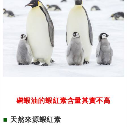
磷蝦油的蝦紅素含量其實不高
■
天然來源蝦紅素