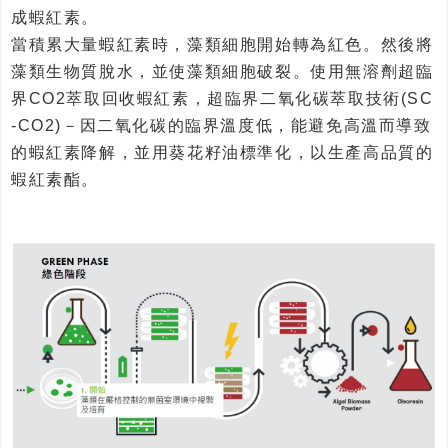
成蝦紅素。
當積累大量蝦紅素時，藻類細胞開始轉為紅色。然後將
藻類生物質脫水，並使藻類細胞破裂。使用無溶劑超臨
界CO2萃取回收蝦紅素，超臨界二氧化碳萃取技術(SC
-CO2)－因二氧化碳的臨界溫度低，能避免高溫而導致
的蝦紅素降解，並用葵花籽油標準化，以生產高品質的
蝦紅素酯。