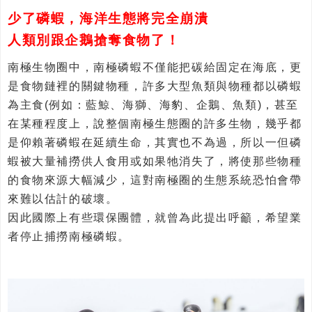
少了磷蝦，海洋生態將完全崩潰
人類別跟企鵝搶奪食物了！
南極生物圈中，南極磷蝦不僅能把碳給固定在海底，更
是食物鏈裡的關鍵物種，許多大型魚類與物種都以磷蝦
為主食(例如：藍鯨、海獅、海豹、企鵝、魚類)，甚至
在某種程度上，說整個南極生態圈的許多生物，幾乎都
是仰賴著磷蝦在延續生命，其實也不為過，所以一但磷
蝦被大量補撈供人食用或如果牠消失了，將使那些物種
的食物來源大幅減少，這對南極圈的生態系統恐怕會帶
來難以估計的破壞。
因此國際上有些環保團體，就曾為此提出呼籲，希望業
者停止捕撈南極磷蝦。