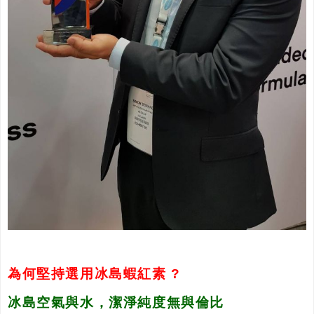
為何堅持選用冰島蝦紅素 ?
冰島空氣與水，潔淨純度無與倫比