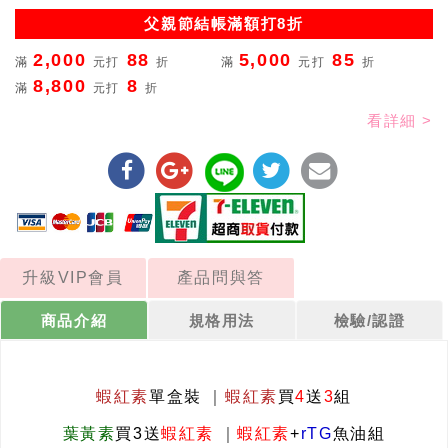
父親節結帳滿額打8折
2,000
88
5,000
85
滿
元打
折
滿
元打
折
8,800
8
滿
元打
折
看詳細 >
升級VIP會員
產品問與答
商品介紹
規格用法
檢驗/認證
蝦紅素
單盒裝
｜
蝦紅素
買
4
送
3
組
葉黃素
買3送
蝦紅素
｜
蝦紅素
+
rTG
魚油組