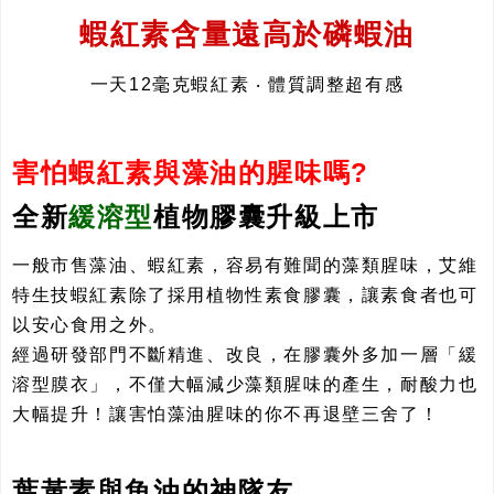
蝦紅素含量遠高於磷蝦油
一天12毫克蝦紅素 ‧ 體質調整超有感
害怕蝦紅素與藻油的腥味嗎?
全新
緩溶型
植物膠囊升級上市
一般市售藻油、蝦紅素，容易有難聞的藻類腥味，艾維
特生技蝦紅素除了採用植物性素食膠囊，讓素食者也可
以安心食用之外。
經過研發部門不斷精進、改良，在膠囊外多加一層「緩
溶型膜衣」，不僅大幅減少藻類腥味的產生，耐酸力也
大幅提升！讓害怕藻油腥味的你不再退壁三舍了！
葉黃素與魚油的神隊友