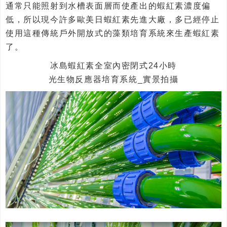
通常只能照射到水槽表面層而使產出的蝦紅素濃度偏
低，所以現今許多歐美日蝦紅素先進大廠，多已經停止
使用這種傳統戶外開放式的藻類培育系統來生產蝦紅素
了。
冰島蝦紅素全室內密閉式24小時
光生物反應器培育系統_實景拍攝