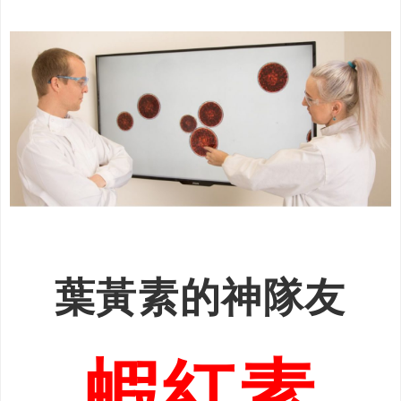
葉黃素的神隊友
蝦紅素