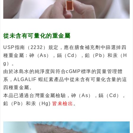
從未含有可量化的重金屬
USP指南（2232）規定，應在膳食補充劑中篩選掉四
種重金屬：砷（As），鎘（Cd），鉛（Pb）和汞（H
g）。
由於冰島水的純淨度與符合cGMP標準的質量管理體
系，ALGALIF 蝦紅素產品中從未含有可量化含量的這
四種重金屬。
本品已通過台灣重金屬檢驗，砷（As），鎘（Cd），
鉛（Pb）和汞（Hg)
皆未檢出
。