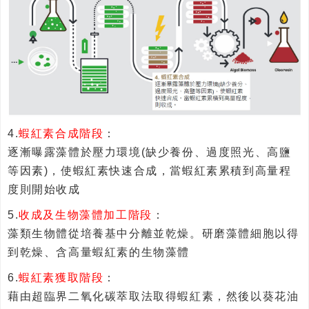
4.
蝦紅素合成階段
：
逐漸曝露藻體於壓力環境(缺少養份、過度照光、高鹽
等因素)，使蝦紅素快速合成，當蝦紅素累積到高量程
度則開始收成
5.
收成及生物藻體加工階段
：
藻類生物體從培養基中分離並乾燥。研磨藻體細胞以得
到乾燥、含高量蝦紅素的生物藻體
6.
蝦紅素獲取階段
：
藉由超臨界二氧化碳萃取法取得蝦紅素，然後以葵花油