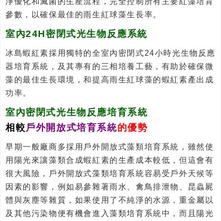
淨優化和滅菌的生產流程，完全控制所有主要紅藻培育
參數，以確保最佳的雨生紅球藻生長率。
室內24H密閉式光生物反應系統
冰島蝦紅素採用獨特的全室內密閉式24小時光生物反應
器培育系統，及其專有的三相培養工藝，有助於確保微
藻的最佳生長環境，和提高雨生紅球藻的蝦紅素產出成
功率。
室內密閉式光生物反應培育系統
相較
戶外開放式培育系統
的優勢
早期一般廠商多採用戶外開放式藻類培育系統，雖然使
用陽光來讓藻類合成蝦紅素的生產成本較低，但這會有
很大風險，戶外開放式藻類培育系統容易受戶外天候等
因素的影響，例如易參雜著雨水、禽鳥排泄物、昆蟲屍
體與灰塵等雜質，如果使用了不純淨的水源，重金屬以
及其他污染物便有機會進入藻類培育系統中，而且陽光