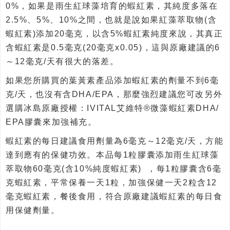
0%，如果是雨生紅球藻培育的蝦紅素，其純度多落在
2.5%、5%、10%之間，也就是說如果紅藻萃取物(含
蝦紅素)添加20毫克，以含5%蝦紅素純度來說，其真正
含蝦紅素是0.5毫克(20毫克x0.05)，這與原廠建議的6
～12毫克/天有很大的落差。
如果您所購買的葉黃素產品添加蝦紅素的劑量不到6毫
克/天，也沒有含DHA/EPA，那麼強烈建議您可改另外
選購冰島原廠授權：IVITAL艾維特®微藻蝦紅素DHA/
EPA膠囊來加強補充。
蝦紅素的每日建議食用劑量為6毫克～12毫克/天，方能
達到應有的保健功效。本品每1粒膠囊添加雨生紅球藻
萃取物60毫克(含10%純度蝦紅素) ，每1粒膠囊含6毫
克蝦紅素，平常保養一天1粒，加強保健一天2粒含12
毫克蝦紅素，餐後食用，符合原廠建議蝦紅素的每日食
用保健劑量。