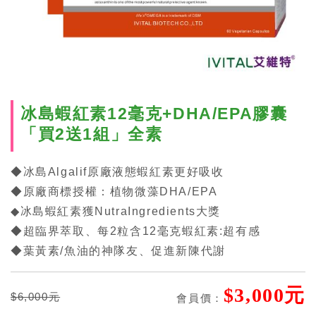
冰島蝦紅素12毫克+DHA/EPA膠囊
「買2送1組」全素
◆冰島Algalif原廠液態蝦紅素更好吸收
◆原廠商標授權：植物微藻DHA/EPA
◆冰島蝦紅素獲NutraIngredients大獎
◆超臨界萃取、每2粒含12毫克蝦紅素:超有感
◆葉黃素/魚油的神隊友、促進新陳代謝
$3,000元
$6,000元
會員價：