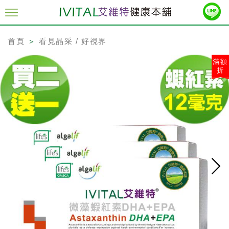
首頁
＞
看見晶采 / 好視界
滿額
折