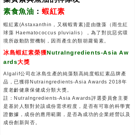
素食魚油
：
蝦紅素
蝦紅素(Astaxanthin，又稱蝦青素)是由微藻（雨生紅
球藻 Haematococcus pluvialis），為了對抗惡劣環
境所啟動防禦機制，因而產生的類胡蘿蔔素。
冰島蝦紅素榮獲
NutraIngredients-Asia Aw
ards
大獎
Algalif公司在冰島生產的純藻類高純度蝦紅素品牌產
品，已獲得Nutraingredients-Asia Awards 2018年
度老齡健康保健成分類大獎。
註：NutraIngredients-Asia Awards評選委員會主要
是基於人類對於該成份需求程度，是否有可靠的科學實
證數據，成份的應用範圍，是否為成功的企業經營以及
成份創新與否。