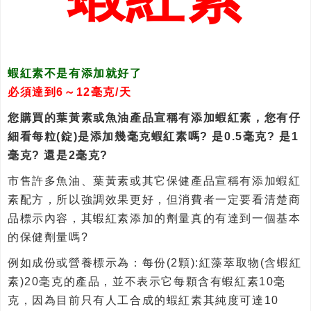
蝦紅素不是有添加就好了
必須達到6～12毫克/天
您購買的葉黃素或魚油產品宣稱有添加蝦紅素，您有仔
細看每粒(錠)是添加幾毫克蝦紅素嗎? 是0.5毫克? 是1
毫克? 還是2毫克?
市售許多魚油、葉黃素或其它保健產品宣稱有添加蝦紅
素配方，所以強調效果更好，但消費者一定要看清楚商
品標示內容，其蝦紅素添加的劑量真的有達到一個基本
的保健劑量嗎?
例如成份或營養標示為：每份(2顆):紅藻萃取物(含蝦紅
素)20毫克的產品，並不表示它每顆含有蝦紅素10毫
克，因為目前只有人工合成的蝦紅素其純度可達10