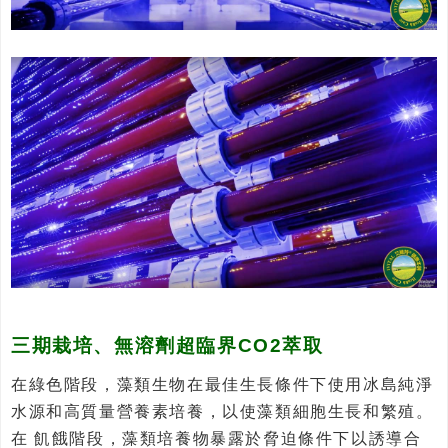
三期栽培、無溶劑超臨界CO2萃取
在綠色階段，藻類生物在最佳生長條件下使用冰島純淨
水源和高質量營養素培養，以使藻類細胞生長和繁殖。
在 飢餓階段，藻類培養物暴露於脅迫條件下以誘導合