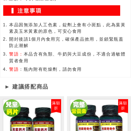
本品因無添加人工色素，錠劑上會有小斑點，此為葉黃
素及玉米黃素的原色，可安心食用
開封後請1個月內食用完，確保產品效用，並鎖緊瓶蓋
防止潮解
警語：
本品含有魚類、牛奶與大豆成份，不適合過敏體
質者食用
警語
：瓶內附有乾燥劑，請勿食用
► 建議搭配商品
滿額
滿額
折
折