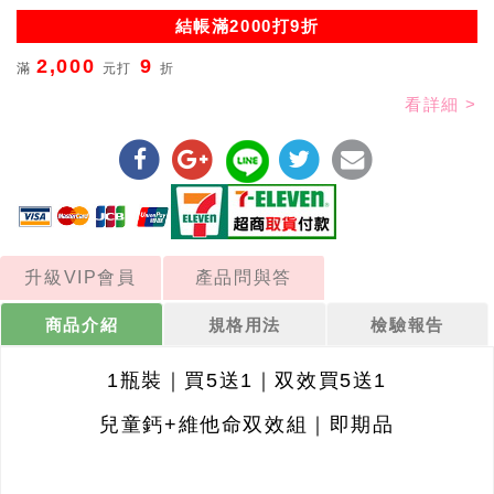
結帳滿2000打9折
2,000
9
滿
元打
折
看詳細 >
升級VIP會員
產品問與答
商品介紹
規格用法
檢驗報告
1瓶裝
｜
買5送1
｜
双效買5送1
兒童鈣+維他命双效組
｜
即期品