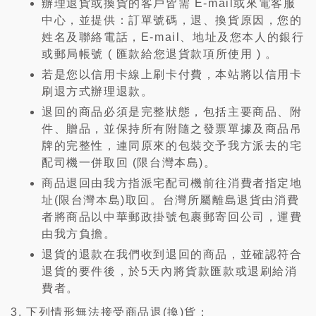
辦理退貨或換貨的客戶皆需 E-mail或來電客服
中心，並提供：訂單號碼，退、換貨原因，您的
姓名及聯絡電話，E-mail、地址及您本人的銀行
或郵局帳號 ( 匯款給您退貨款項所使用 ) 。
若是您以信用卡線上刷卡付費，本站將以信用卡
刷退方式辦理退款。
退回的商品必須是完整狀態，包括主要商品、附
件、贈品，並保持所有附隨之發票單據及商品吊
牌的完整性，連同原來的包裝交予我方派去的宅
配司機一併取回 (限台灣本島)。
商品退回由我方指派宅配司機前往消費者指定地
址(限台灣本島)取回。台灣所屬離島退貨由消費
者將商品以中華郵政掛號包裹郵寄回公司，運費
由我方負擔。
退貨的退款在我們收到退回的商品，並確認符合
退貨的要件後，於5天內將貨款匯款或退刷給消
費者。
下列情形無法接受商品退(換)貨：