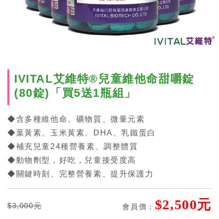
IVITAL艾維特®兒童維他命甜嚼錠
(80錠)「買5送1瓶組」
◆含多種維他命、礦物質、微量元素
◆葉黃素、玉米黃素、DHA、乳鐵蛋白
◆補充兒童24種營養素、調整體質
◆動物劑型，好吃，兒童接受度高
◆關鍵時刻、完整營養素、提升保護力
$2,500元
$3,000元
會員價：