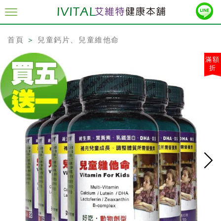
首頁
＞
兒童鈣片、兒童維他命
滿額
折