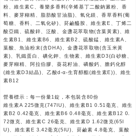
粉、維生素C、養樂多香料(辛烯基丁二酸鈉澱粉、香
料、麥芽糊精、脂肪酸甘油脂)、氧化鎂、香草香料(葡
萄糖、香料、二氧化矽)、菸鹼醯胺、維生素E、丁烯二
酸亞鐵、硫酸鋅、泛酸、金盞花萃取物(含葉黃素)、維
生素B1、維生素B6、維生素B2、硫酸錳、維生素A、
葉酸、魚油粉末(含DHA)、金盞花萃取物(含玉米黃
素)、乳鐵蛋白、碘化鉀、生物素、維生素D3(白砂糖、
麥芽糊精、阿拉伯膠、葵花籽油、磷酸鈣、膽鈣化醇
(維生素D3結晶)、乙酸d-α-生育醇酯(維生素E))、維生
素B12
營養標示：每一份量1錠，本包裝含80份
維生素A 225微克(747IU)、維生素B1 0.51毫克、維生
素B2 0.42毫克、維生素B6 0.48毫克、維生素B12 0.
72微克、維生素C 26毫克、維生素D 1.62微克(65I
U)、維生素E 3.42毫克(5IU)、菸鹼素 4.8毫克、葉酸