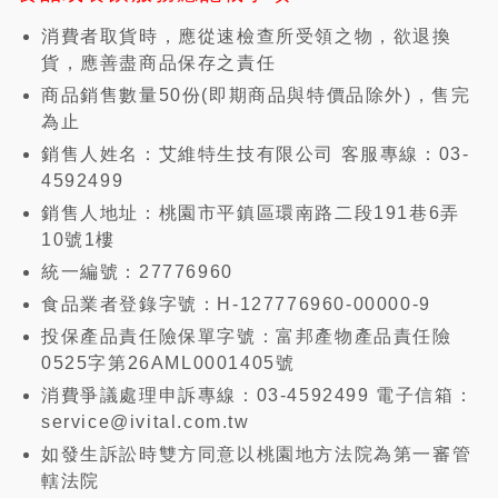
消費者取貨時，應從速檢查所受領之物，欲退換
貨，應善盡商品保存之責任
商品銷售數量50份(即期商品與特價品除外)，售完
為止
銷售人姓名：艾維特生技有限公司 客服專線：03-
4592499
銷售人地址：桃園市平鎮區環南路二段191巷6弄
10號1樓
統一編號：27776960
食品業者登錄字號：H-127776960-00000-9
投保產品責任險保單字號：富邦產物產品責任險
0525字第26AML0001405號
消費爭議處理申訴專線：03-4592499 電子信箱：
service@ivital.com.tw
如發生訴訟時雙方同意以桃園地方法院為第一審管
轄法院