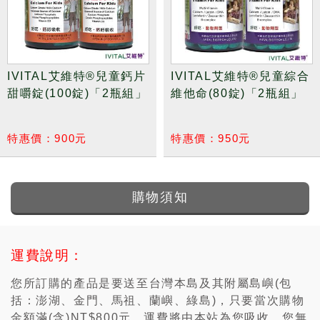
IVITAL艾維特®兒童綜合
IVITAL艾維特®水性疏氣
維他命(80錠)「2瓶組」
膏(30公克)x3瓶組
特惠價：950元
特惠價：600元
購物須知
運費說明：
您所訂購的產品是要送至台灣本島及其附屬島嶼(包
括：澎湖、金門、馬祖、蘭嶼、綠島)，只要當次購物
金額滿(含)NT$800元，運費將由本站為您吸收，您無