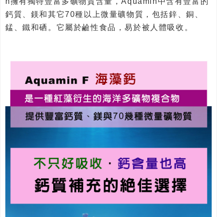
n擁有獨特豐富多礦物質含量，Aquamin中含有豐富的
鈣質、鎂和其它70種以上微量礦物質，包括鋅、銅、
錳、鐵和硒。它屬於鹼性食品，易於被人體吸收。