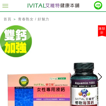
首頁
＞
青春熟女 / 好魅力
滿額
折