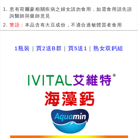
患有荷爾蒙相關疾病之婦女請勿食用，如需食用請先諮
詢醫師與藥師意見
警語：
本品含有大豆成份，不適合過敏體質者食用
1瓶裝
｜
買2送B群
｜
買5送1
｜
熟女双鈣組