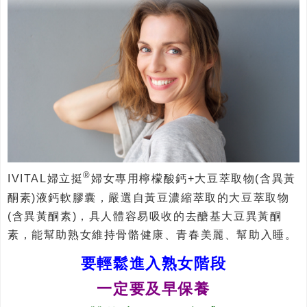
®
IVITAL婦立挺
婦女專用檸檬酸鈣+大豆萃取物(含異黃
酮素)液鈣軟膠囊，嚴選自黃豆濃縮萃取的大豆萃取物
(含異黃酮素)，具人體容易吸收的去醣基大豆異黃酮
素，能幫助熟女維持骨骼健康、青春美麗、幫助入睡。
要輕鬆進入熟女階段
一定要及早保養