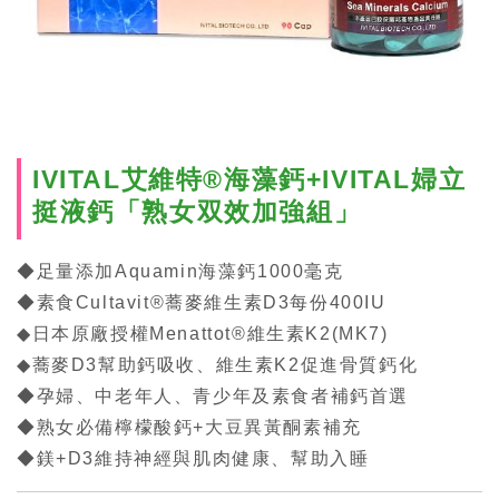
IVITAL艾維特®海藻鈣+IVITAL婦立
挺液鈣「熟女双效加強組」
◆足量添加Aquamin海藻鈣1000毫克
◆素食Cultavit®蕎麥維生素D3每份400IU
◆日本原廠授權Menattot®維生素K2(MK7)
◆蕎麥D3幫助鈣吸收、維生素K2促進骨質鈣化
◆孕婦、中老年人、青少年及素食者補鈣首選
◆熟女必備檸檬酸鈣+大豆異黃酮素補充
◆鎂+D3維持神經與肌肉健康、幫助入睡