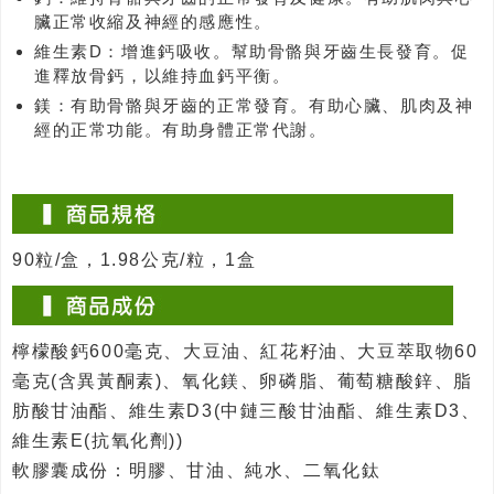
臟正常收縮及神經的感應性。
維生素D：增進鈣吸收。幫助骨骼與牙齒生長發育。促
進釋放骨鈣，以維持血鈣平衡。
鎂：有助骨骼與牙齒的正常發育。有助心臟、肌肉及神
經的正常功能。有助身體正常代謝。
90粒/盒，1.98公克/粒，1盒
檸檬酸鈣600毫克、大豆油、紅花籽油、大豆萃取物60
毫克(含異黃酮素)、氧化鎂、卵磷脂、葡萄糖酸鋅、脂
肪酸甘油酯、維生素D3(中鏈三酸甘油酯、維生素D3、
維生素E(抗氧化劑))
軟膠囊成份：明膠、甘油、純水、二氧化鈦