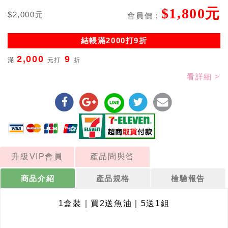
$1,800元
$2,000元
會員價：
結帳滿2000打9折
2,000
9
滿
元打
折
看詳細 >
升級VIP會員
產品問與答
商品介紹
產品規格
檢驗報告
1盒裝
｜
買2送魚油
｜
5送1組