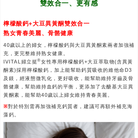
雙效合一、更有感
檸檬酸鈣+大豆異黃酮雙效合一
熟女青春美麗、骨骼健康
40歲以上的婦女，檸檬酸鈣與大豆異黃酮素兩者加強補
充，更完整維持熟女健康。
®
IVITAL婦立挺
女性專用檸檬酸鈣+大豆萃取物(含異黃
酮素)採用檸檬酸鈣，加上能幫助鈣質吸收的維他命D3
及鎂，經液態微乳化，更好吸收，能幫助維持牙齒及骨
骼健康，幫助維持血鈣的平衡，更添加了去醣基大豆異
黃酮素，能幫助40歲以上婦女維持青春美麗。
※
對於特別需再加強補充鈣質者，建議可再額外補充海
藻鈣。