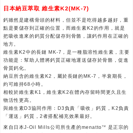
日本納豆萃取 維生素K2(MK-7)
鈣雖然是建構骨頭的材料，但並不是吃得越多越好，重
點是要儲存到正確的位置，而維生素K2的作用，就是
把吸收進來的鈣質分配儲存到骨骼，讓鈣作用在正確的
地方。
維生素K2中的長鏈 MK-7，是一種脂溶性維生素，主要
功能是：幫助人體將鈣質正確地運送儲存於骨骼，促進
骨質鈣化。
納豆所含的維生素K2，屬於長鏈的MK-7，半衰期長，
約可維持68小時。
相較於維生素K1，維生素K2在體內存留時間更久且生
物活性更高。
與維生素D3協同作用：D3負責「吸收」鈣質，K2負責
「運送」鈣質，2者搭配補充效果最好。
來自日本J-Oil Mills公司所生產的menatto
是正宗的
TM