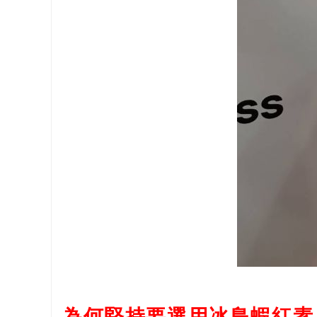
為何堅持要選用冰島蝦紅素 