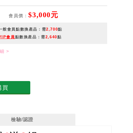
$3,000元
會員價：
一般會員點數換產品：需
2,700
點
VIP會員
點數換產品：需
2,640
點
細 >
購買
檢驗/認證