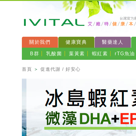
關於我們
健康寶典
醫藥達人
B群
乳酸菌
葉黃素
蝦紅素
rTG魚油
首頁
＞
促進代謝 / 好安心