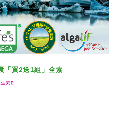
膠囊「買2送1組」全素
維生素E