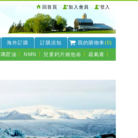
回首頁
加入會員
登入
海外訂購
訂購須知
我的購物車
(0)
琉璃苣油
NMN
兒童鈣片維他命
疏氣膏