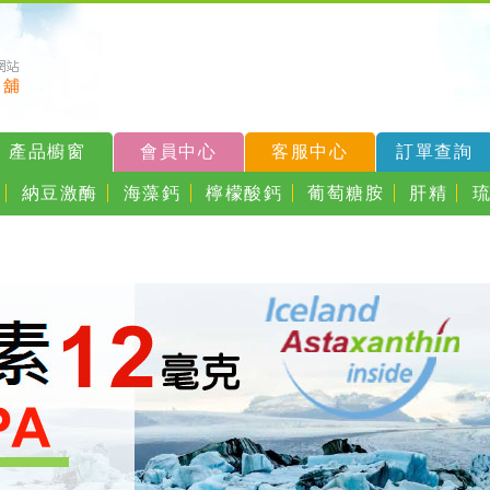
產品櫥窗
會員中心
客服中心
訂單查詢
納豆激酶
海藻鈣
檸檬酸鈣
葡萄糖胺
肝精