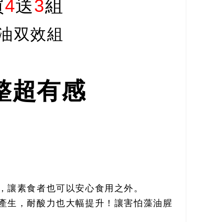
買
4
送
3
組
油双效組
調整超有感
，讓素食者也可以安心食用之外。
產生，耐酸力也大幅提升！讓害怕藻油腥