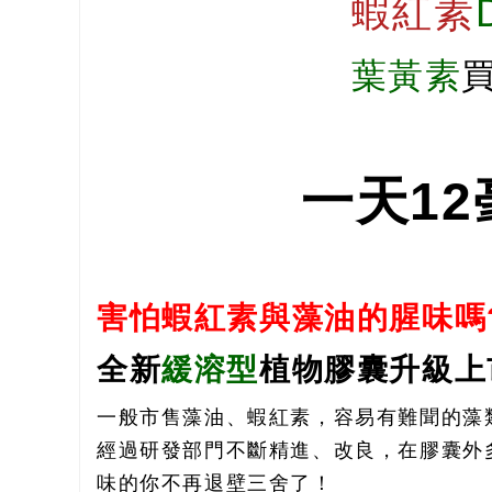
蝦紅素
葉黃素
一天12
害怕蝦紅素與藻油的腥味嗎
全新
緩溶型
植物膠囊升級上
一般市售藻油、蝦紅素，容易有難聞的藻
經過研發部門不斷精進、改良，在膠囊外
味的你不再退壁三舍了！