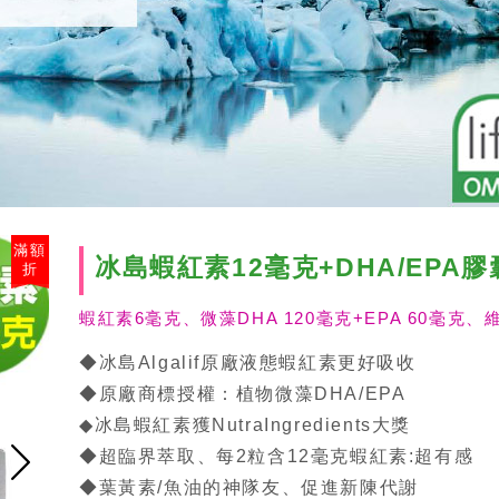
滿額
冰島蝦紅素12毫克+DHA/EPA
折
蝦紅素6毫克、微藻DHA 120毫克+EPA 60毫克、
◆冰島Algalif原廠液態蝦紅素更好吸收
◆原廠商標授權：植物微藻DHA/EPA
◆冰島蝦紅素獲NutraIngredients大獎
◆超臨界萃取、每2粒含12毫克蝦紅素:超有感
◆葉黃素/魚油的神隊友、促進新陳代謝