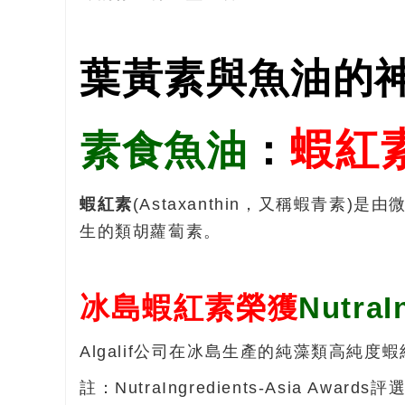
葉黃素與魚油的
蝦紅
素食魚油
：
蝦紅素
(Astaxanthin，又稱蝦青素)是
生的類胡蘿蔔素。
冰島蝦紅素榮獲
NutraI
Algalif公司在冰島生產的純藻類高純度蝦紅素
註：NutraIngredients-Asi