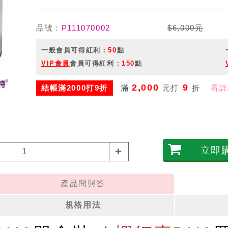
品號：
P111070002
$6,000元
一般會員可得紅利：
50
點
VIP會員
會員可得紅利：
150
點
2,000
9
結帳滿2000打9折
滿
元打
折
看詳
立即
產品問與答
規格用法