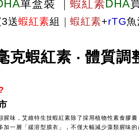
DHA
單盒裝
｜
蝦紅素
DHA
買3送
蝦紅素
組
｜
蝦紅素
+
rTG
魚
毫克蝦紅素 ‧ 體質
?
市
類腥味，艾維特生技蝦紅素除了採用植物性素食膠囊
多加一層「緩溶型膜衣」，不僅大幅減少藻類腥味的