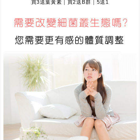
買3送葉黃素
｜
買2送B群
｜
5送1