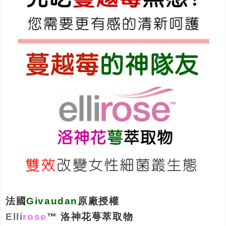
法國
Givaudan
原廠授權
Elli
rose
™ 洛神花萼萃取物