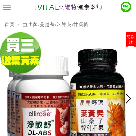
首頁
＞
益生菌/蔓越莓/洛神花/甘露糖
滿額
折