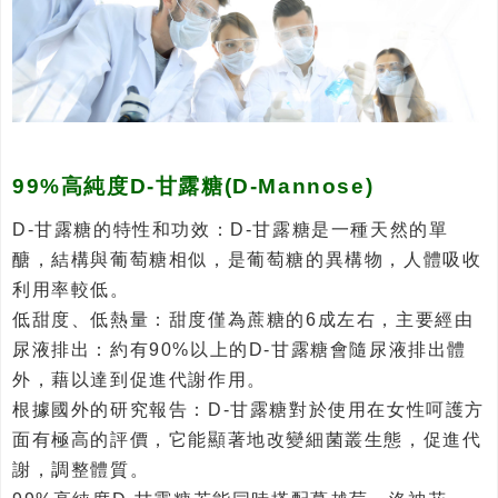
99%高純度D-甘露糖(D-Mannose)
D-甘露糖的特性和功效：D-甘露糖是一種天然的單
醣，結構與葡萄糖相似，是葡萄糖的異構物，人體吸收
利用率較低。
低甜度、低熱量：甜度僅為蔗糖的6成左右，主要經由
尿液排出：約有90%以上的D-甘露糖會隨尿液排出體
外，藉以達到促進代謝作用。
根據國外的研究報告：D-甘露糖對於使用在女性呵護方
面有極高的評價，它能顯著地改變細菌叢生態，促進代
謝，調整體質。