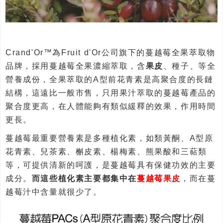
Crand'Or™為Fruit d'Or公司旗下的蔓越莓全果萃取物
品牌，採用蔓越莓全果濃縮萃取，含
果皮
、種子、等全
營養成份，全果萃取的A型前花青素是高聚合度的長鏈
結構，這遠比一般市售，只用果汁萃取的蔓越莓產品的
聚合度更高，在人體能夠有類似緩釋的效果，作用時間
更長。
蔓越莓最重要營養素是多種植化素，如類黃酮、A型原
花青素、兒茶素、槲皮素、楊梅素、熊果酸和三萜類
等，可提供清新的呵護，是蔓越莓具有保健功效的主要
成分。
而這些植化素主要都集中在
蔓越莓果皮
，而在蔓
越莓汁中含量就很少了。