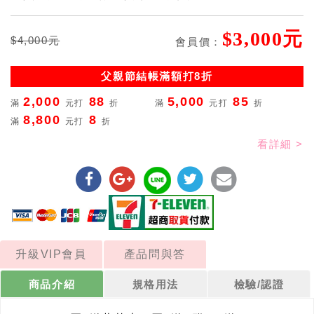
$3,000元
$4,000元
會員價：
父親節結帳滿額打8折
2,000
88
5,000
85
滿
元打
折
滿
元打
折
8,800
8
滿
元打
折
看詳細 >
升級VIP會員
產品問與答
商品介紹
規格用法
檢驗/認證