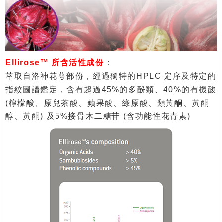
Ellirose™ 所含活性成份
：
萃取自洛神花萼部份，經過獨特的HPLC 定序及特定的
指紋圖譜鑑定，含有超過45%的多酚類、40%的有機酸
(檸檬酸、原兒茶酸、蘋果酸、綠原酸、類黃酮、黃酮
醇、黃酮) 及5%接骨木二糖苷 (含功能性花青素)