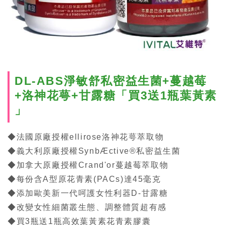
DL-ABS淨敏舒私密益生菌+蔓越莓
+洛神花萼+甘露糖「買3送1瓶葉黃素
」
◆法國原廠授權ellirose洛神花萼萃取物
◆義大利原廠授權SynbÆctive®私密益生菌
◆加拿大原廠授權Crand'or蔓越莓萃取物
◆每份含A型原花青素(PACs)達45毫克
◆添加歐美新一代呵護女性利器D-甘露糖
◆改變女性細菌叢生態、調整體質超有感
◆買3瓶送1瓶高效葉黃素花青素膠囊