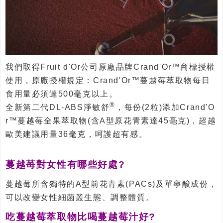
我們取得Fruit d'Or公司原廠品牌Crand'Or™商標授權
使用，原廠授權規定：Crand'Or™蔓越莓萃取物每日
食用量必須達500毫克以上。
®
全新第二代DL-ABS淨敏舒
，每份(2粒)添加Crand'O
r™蔓越莓全果萃取物(含A型原花青素達45毫克)，超越
歐美建議用量36毫克，呵護超有感。
蔓越苺對女性有哪些好處?
蔓越莓所含獨特的A型前花青素(PACs)及單寧酸成份，
可以改變女性細菌叢生態、調整體質。
吃蔓越莓萃取物比喝蔓越莓汁好?