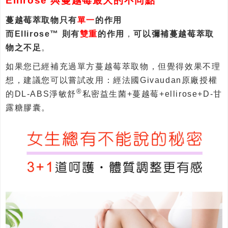
Ellirose 與蔓越莓最大的不同點
蔓越莓萃取物只有
單一
的作用
而Ellirose™ 則有
雙重
的作用
，
可以彌補蔓越莓萃取
物之不足
。
如果您已經補充過單方蔓越莓萃取物，但覺得效果不理
想，建議您可以嘗試改用：經法國Givaudan原廠授權
®
的DL-ABS淨敏舒
私密益生菌+蔓越莓+ellirose+D-甘
露糖膠囊。